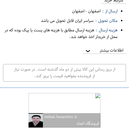
م
شرایط خرید
د
ارسال از :
اصفهان
-
اصفهان
ه
مکان تحویل :
سراسر ایران قابل تحویل می باشد
ف
هزینه ارسال :
هزینه ارسال مطابق با هزینه های پست یا پیک بوده که در
ر
محل از خریدار اخذ خواهد شد.
و
ش
اطلاعات بیشتر
❯
ی
ت
از بروز رسانی این کالا بیش از دو ماه گذشته است. در صورت نیاز
ه
از فروشنده بخواهید قیمت را بروز کند.
ر
ا
ن
ا
ص
etehad.bazarefori.ir
ف
فروشگاه اتحاد