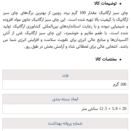
توضیحات کالا
چای سبز ارگانیک مقدار 100 گرم برند زوبین از بهترین برگ‌های چای سبز
ارگانیک با کیفیت بالا تهیه شده است. این چای سبز ارگانیک حاوی مواد افزوده
و شیمیایی نبوده و با رعایت استانداردهای بین‌المللی کشاورزی ارگانیک تولید
شده است. با طعم ملایم و خوشمزه، این چای سبز ارگانیک غنی از آنتی
اکسیدان‌ها و منابع عالی انرژی برای تقویت سلامت و افزایش انرژی شما می
باشد. انتخابی عالی برای لحظاتی شاد و آرامش بخش در طول روز.
مختصات کالا
وزن
100 گرم
ابعاد بسته بندی
20 × 3.8 × 12.5 سانتی متر
شماره پروانه بهداشت
کاور کی اچ کد 6735 مناسب برای گوشی موبایل نوکیا 5
چراغ خواب طرح برج کج پیزا کد 1196
استیکر لپ تاپ طرح بستنی کد 421