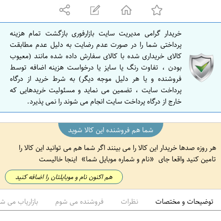
ه
ا
ن
خریدار گرامی مدیریت سایت بازارفوری بازگشت تمام هزینه
ا
پرداختی شما را در صورت عدم رضایت به دلیل عدم مطابقت
ص
کالای خریداری شده با کالای سفارش داده شده مانند (معیوب
بودن ، تفاوت رنگ یا سایز یا درخواست هزینه اضافه توسط
ف
فروشنده و یا هر دلیل موجه دیگر) به شرط خرید از درگاه
ه
پرداخت سایت ، تضمین می نماید و مسئولیت خریدهایی که
ا
خارج از درگاه پرداخت سایت انجام می شوند را نمی پذیرد.
ن
شما هم فروشنده این کالا شوید
هر روزه صدها خریدار این کالا را می بینند اگر شما هم می توانید این کالا را
تامین کنید واقعا جای
نام و شماره موبایل شما
اینجا خالیست
هم اکنون نام و موبایلتان را اضافه کنید
توضیحات و مختصات
نظرات
فروشنده می شوم
بازاریاب می ش