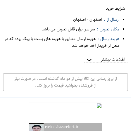
ع
م
شرایط خرید
د
ارسال از :
اصفهان
-
اصفهان
ه
مکان تحویل :
سراسر ایران قابل تحویل می باشد
ف
هزینه ارسال :
هزینه ارسال مطابق با هزینه های پست یا پیک بوده که در
ر
محل از خریدار اخذ خواهد شد.
و
ش
اطلاعات بیشتر
❯
ی
ت
از بروز رسانی این کالا بیش از دو ماه گذشته است. در صورت نیاز
ه
از فروشنده بخواهید قیمت را بروز کند.
ر
ا
ن
ا
ص
etehad.bazarefori.ir