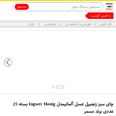
جستجو
ماینوکسیدیل 5%
با همین گوشیت پول د
بازار فوری
خوردنی و آشامیدنی
نوشیدنی
چای
❯
❯
❯
چای سبز زنجبیل عسل آلمانیمدل Ingwer Honig بسته 25
عددی برند مسمر