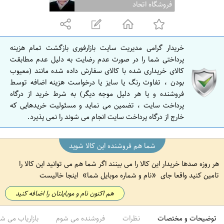
ف
فروشگاه اتحاد
ه
ا
ن
خریدار گرامی مدیریت سایت بازارفوری بازگشت تمام هزینه
ا
پرداختی شما را در صورت عدم رضایت به دلیل عدم مطابقت
ص
کالای خریداری شده با کالای سفارش داده شده مانند (معیوب
بودن ، تفاوت رنگ یا سایز یا درخواست هزینه اضافه توسط
ف
فروشنده و یا هر دلیل موجه دیگر) به شرط خرید از درگاه
ه
پرداخت سایت ، تضمین می نماید و مسئولیت خریدهایی که
ا
خارج از درگاه پرداخت سایت انجام می شوند را نمی پذیرد.
ن
شما هم فروشنده این کالا شوید
هر روزه صدها خریدار این کالا را می بینند اگر شما هم می توانید این کالا را
تامین کنید واقعا جای
نام و شماره موبایل شما
اینجا خالیست
هم اکنون نام و موبایلتان را اضافه کنید
توضیحات و مختصات
نظرات
فروشنده می شوم
بازاریاب می ش