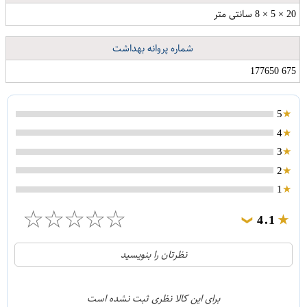
20 × 5 × 8 سانتی متر
شماره پروانه بهداشت
675 177650
5
4
3
2
1
☆
☆
☆
☆
☆
4.1
❯
21
5
نظرتان را بنویسید
2
4
1
3
برای این کالا نظری ثبت نشده است