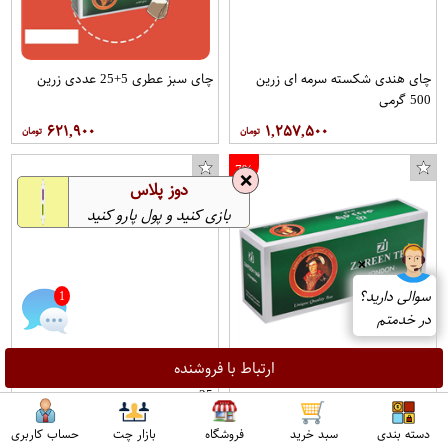
چای هندی شکسته سرمه ای زرین
چای سبز عطری 5+25 عددی زرین
500 گرمی
۶۲۱,۹۰۰
۱,۲۵۷,۵۰۰
7%
❌
دوز پلاس
بازی کنید و پول پارو کنید
❌
سوالی دارید؟
1
در خدمتم
ارتباط با فروشنده
چای سبز ساده 5+25 عددی زرین
چای تی بگ سیلان مخصوص احمد
25 عددی
۳۵۵,۱۰۰
۹۵۱,۹۰۰
دسته بندی
سبد خرید
فروشگاه
بازار چت
حساب کاربری