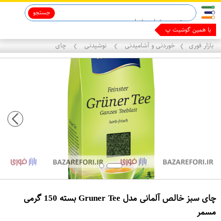
جستجو
قاب آیفون 13
ماینوکسیدیل 5%
با همین گوشیت پول دربیا
بازار فوری
خوردنی و آشامیدنی
نوشیدنی
چای
❯
❯
❯
چای سبز خالص آلمانی مدل Gruner Tee بسته 150 گرمی
مسمر