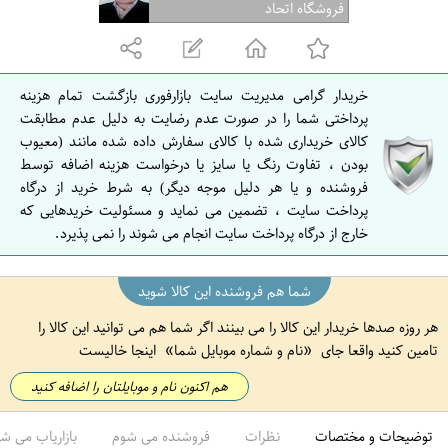
ف
فروشگاه اتحاد
ه
ا
ن
خریدار گرامی مدیریت سایت بازارفوری بازگشت تمام هزینه
ا
پرداختی شما را در صورت عدم رضایت به دلیل عدم مطابقت
ص
کالای خریداری شده با کالای سفارش داده شده مانند (معیوب
بودن ، تفاوت رنگ یا سایز یا درخواست هزینه اضافه توسط
ف
فروشنده و یا هر دلیل موجه دیگر) به شرط خرید از درگاه
ه
پرداخت سایت ، تضمین می نماید و مسئولیت خریدهایی که
ا
خارج از درگاه پرداخت سایت انجام می شوند را نمی پذیرد.
ن
شما هم فروشنده این کالا شوید
هر روزه صدها خریدار این کالا را می بینند اگر شما هم می توانید این کالا را
تامین کنید واقعا جای
نام و شماره موبایل شما
اینجا خالیست
هم اکنون نام و موبایلتان را اضافه کنید
توضیحات و مختصات
نظرات
فروشنده می شوم
بازاریاب می ش