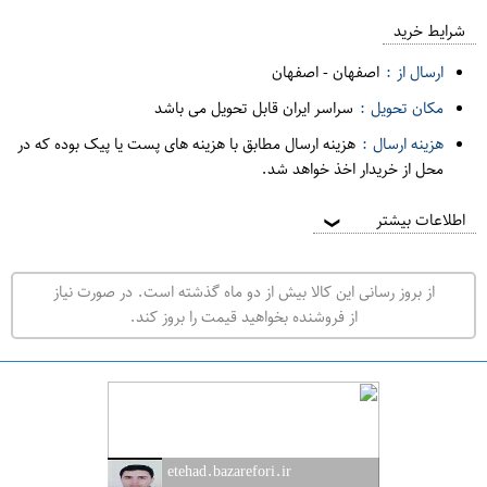
ع
م
شرایط خرید
د
ارسال از :
اصفهان
-
اصفهان
ه
مکان تحویل :
سراسر ایران قابل تحویل می باشد
ف
هزینه ارسال :
هزینه ارسال مطابق با هزینه های پست یا پیک بوده که در
ر
محل از خریدار اخذ خواهد شد.
و
ش
اطلاعات بیشتر
❯
ی
ت
از بروز رسانی این کالا بیش از دو ماه گذشته است. در صورت نیاز
ه
از فروشنده بخواهید قیمت را بروز کند.
ر
ا
ن
ا
ص
etehad.bazarefori.ir