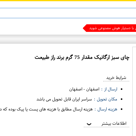
ی با دستیار هوش مصنوعی شوید
چای سبز ارگانیک مقدار 75 گرم برند راز طبیعت
ع
م
شرایط خرید
د
ه
ارسال از :
اصفهان
-
اصفهان
ف
مکان تحویل :
سراسر ایران قابل تحویل می باشد
ر
هزینه ارسال :
هزینه ارسال مطابق با هزینه های پست یا پیک بوده که د
و
ش
اطلاعات بیشتر
❯
ی