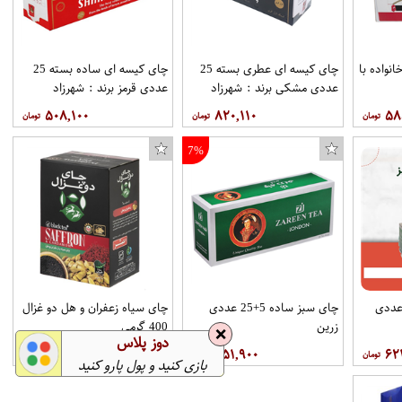
 خانواده با
چای کیسه ای عطری بسته 25
چای کیسه ای ساده بسته 25
عددی مشکی برند : شهرزاد
عددی قرمز برند : شهرزاد
۵۰۸,۱۰۰
۸۲۰,۱۱۰
۵۸
7%
دک کد 04
کاندوم ریلکس مدل RIBBED کد R36 مجموعه 4 عددی
سبز عطری 5+25 عددی
چای سبز ساده 5+25 عددی
چای سیاه زعفران و هل دو غزال
زرین
400 گرمی
❌
دوز پلاس
۱,۵۱۹,۰۰۰
۹۵۱,۹۰۰
۶۲
بازی کنید و پول پارو کنید