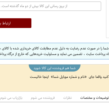
ت
از بروز رسانی این کالا بیش از دو ماه گذشته است. 
ه
ر
ا
ارتباط ب
ن
ا
ص
 شما را در صورت عدم رضایت به دلیل عدم مطابقت کالای خریداری شده با کالای 
ف
اه پرداخت سایت ، تضمین می نماید و مسئولیت خریدهایی که خارج از درگاه پرداخ
ه
ا
شما هم فروشنده این کالا شوید
ن
 کنید واقعا جای
نام و شماره موبایل شما
اینجا خالیست
ا
ص
ف
ه
توضیحات و مختصات
نظرات
فروشنده می شوم
بازاریاب می شوم
ا