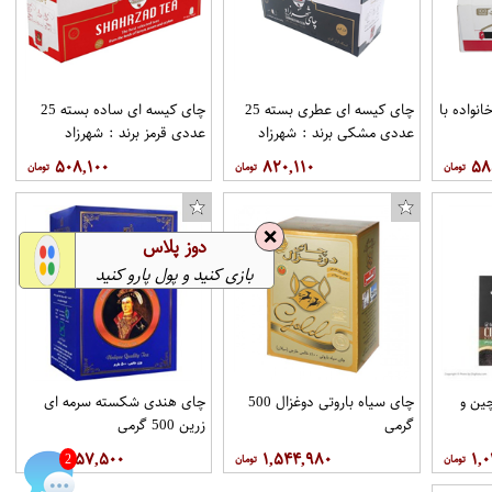
 خانواده با
چای کیسه ای عطری بسته 25
چای کیسه ای ساده بسته 25
آویز لباس طرح زرافک کد KMA85
بشقاب و لیوان یکبار مصرف طرح هتل ترانسیلوانیا مجموعه 40 عددی
عددی مشکی برند : شهرزاد
عددی قرمز برند : شهرزاد
۵۰۸,۱۰۰
۸۲۰,۱۱۰
۵۸
❌
دوز پلاس
بازی کنید و پول پارو کنید
ین و
چای سیاه باروتی دوغزال 500
چای هندی شکسته سرمه ای
گرمی
زرین 500 گرمی
۱,۲۵۷,۵۰۰
۱,۵۴۴,۹۸۰
۱,
2