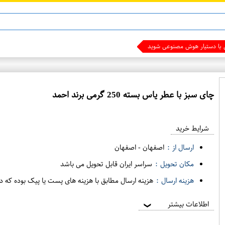
ی با دستیار هوش مصنوعی شوید
چای سبز با عطر یاس بسته 250 گرمی برند احمد
ع
م
شرایط خرید
د
ه
ارسال از :
اصفهان
-
اصفهان
ف
مکان تحویل :
سراسر ایران قابل تحویل می باشد
ر
هزینه ارسال :
هزینه ارسال مطابق با هزینه های پست یا پیک بوده که د
و
ش
اطلاعات بیشتر
❯
ی