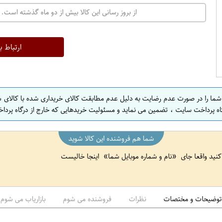
ت
از بروز رسانی این کالا بیش از دو ماه گذشته است. 
ه
ر
ا
ارتباط ب
ن
ا
ص
 شما را در صورت عدم رضایت به دلیل عدم مطابقت کالای خریداری شده با کالای 
ف
اه پرداخت سایت ، تضمین می نماید و مسئولیت خریدهایی که خارج از درگاه پرداخ
ه
ا
شما هم فروشنده این کالا شوید
ن
 کنید واقعا جای
نام و شماره موبایل شما
اینجا خالیست
ا
ص
ف
ه
توضیحات و مختصات
نظرات
فروشنده می شوم
بازاریاب می شوم
ا