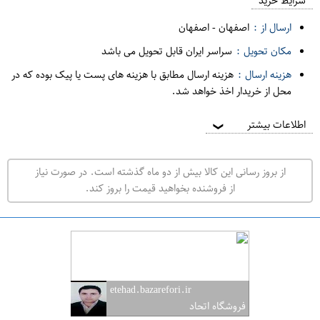
م
شرایط خرید
د
ارسال از :
اصفهان
-
اصفهان
ه
مکان تحویل :
سراسر ایران قابل تحویل می باشد
ف
هزینه ارسال :
هزینه ارسال مطابق با هزینه های پست یا پیک بوده که در
ر
محل از خریدار اخذ خواهد شد.
و
ش
اطلاعات بیشتر
❯
ی
ت
از بروز رسانی این کالا بیش از دو ماه گذشته است. در صورت نیاز
ه
از فروشنده بخواهید قیمت را بروز کند.
ر
ا
ن
ا
ص
etehad.bazarefori.ir
ف
فروشگاه اتحاد