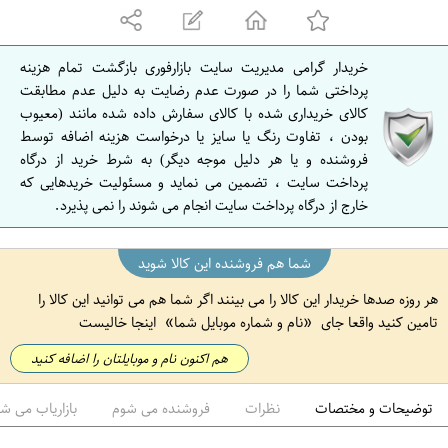
ه
ا
ن
خریدار گرامی مدیریت سایت بازارفوری بازگشت تمام هزینه
ا
پرداختی شما را در صورت عدم رضایت به دلیل عدم مطابقت
ص
کالای خریداری شده با کالای سفارش داده شده مانند (معیوب
بودن ، تفاوت رنگ یا سایز یا درخواست هزینه اضافه توسط
ف
فروشنده و یا هر دلیل موجه دیگر) به شرط خرید از درگاه
ه
پرداخت سایت ، تضمین می نماید و مسئولیت خریدهایی که
ا
خارج از درگاه پرداخت سایت انجام می شوند را نمی پذیرد.
ن
شما هم فروشنده این کالا شوید
هر روزه صدها خریدار این کالا را می بینند اگر شما هم می توانید این کالا را
تامین کنید واقعا جای
نام و شماره موبایل شما
اینجا خالیست
هم اکنون نام و موبایلتان را اضافه کنید
توضیحات و مختصات
نظرات
فروشنده می شوم
بازاریاب می ش