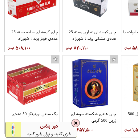
 خانواده با
چای کیسه ای عطری بسته 25
چای کیسه ای ساده بسته 25
عددی مشکی برند : شهرزاد
عددی قرمز برند : شهرزاد
۵۰۸,۱۰۰
۸۲۰,۱۱۰
۵۸
کاور مدل S-52 مناسب برای گوشی موبایل سامسونگ Galaxy J2 prime
چای سیاه باروتی دوغزال 500
چای هندی شکسته سرمه ای
بگ سنتی توینینگز 50 عددی
زرین 500 گرمی
❌
دوز پلاس
۷۴۵,۰۰۰
۱,۲۵۷,۵۰۰
۱,
بازی کنید و پول پارو کنید