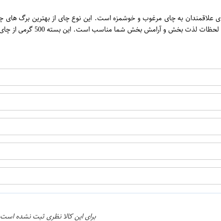
ن
 500 گرم، یکی از بهترین انتخاب ها برای علاقمندان به چای مرغوب و خوشمزه است. این نوع چای از
این بسته 500 گرمی از چای Pure برند دو غزال، انتخابی عالی برای تجربه چای خوشمزه و اصیل است.
اپراتور 2 :
برای این کالا نظری ثبت نشده است