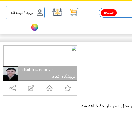
جستجو
ورود / ثبت نام
یل 5%
etehad.bazarefori.ir
فروشگاه اتحاد
ر محل از خریدار اخذ خواهد شد.