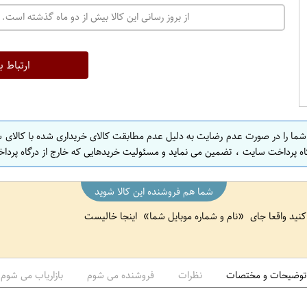
ت
از بروز رسانی این کالا بیش از دو ماه گذشته است. 
ه
ر
ا
ارتباط ب
ن
ا
ص
 شما را در صورت عدم رضایت به دلیل عدم مطابقت کالای خریداری شده با کالای 
ف
اه پرداخت سایت ، تضمین می نماید و مسئولیت خریدهایی که خارج از درگاه پرداخ
ه
ا
شما هم فروشنده این کالا شوید
ن
 کنید واقعا جای
نام و شماره موبایل شما
اینجا خالیست
ا
ص
ف
ه
توضیحات و مختصات
نظرات
فروشنده می شوم
بازاریاب می شوم
ا