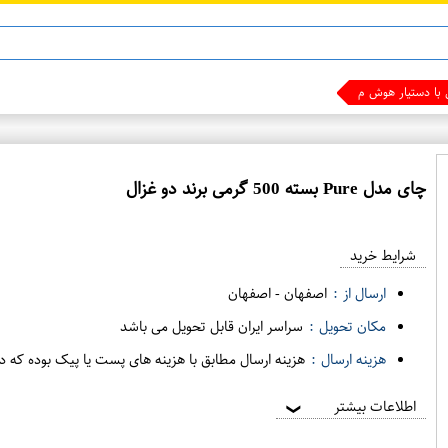
ن 13
ماینوکسید
ی با دستیار هوش مصنوعی شوید
چای مدل Pure بسته 500 گرمی برند دو غزال
ع
م
شرایط خرید
د
ه
ارسال از :
اصفهان
-
اصفهان
ف
مکان تحویل :
سراسر ایران قابل تحویل می باشد
ر
هزینه ارسال :
هزینه ارسال مطابق با هزینه های پست یا پیک بوده که د
و
ش
اطلاعات بیشتر
❯
ی