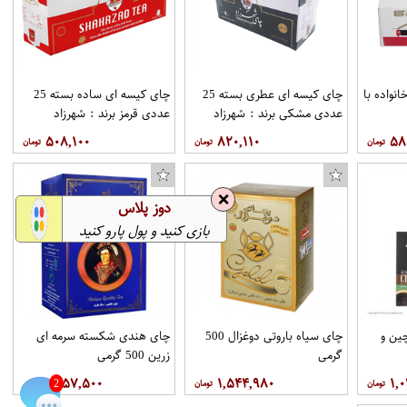
 خانواده با
چای کیسه ای عطری بسته 25
چای کیسه ای ساده بسته 25
روکش خودرو مدل COL9 مناسب برای سابرینا
تابلو فرش ماشینی دنیای فرش کد 312
عددی مشکی برند : شهرزاد
عددی قرمز برند : شهرزاد
۵۰۸,۱۰۰
۸۲۰,۱۱۰
۵۸
❌
دوز پلاس
بازی کنید و پول پارو کنید
ین و
چای سیاه باروتی دوغزال 500
چای هندی شکسته سرمه ای
گرمی
زرین 500 گرمی
۱,۲۵۷,۵۰۰
۱,۵۴۴,۹۸۰
۱,
2