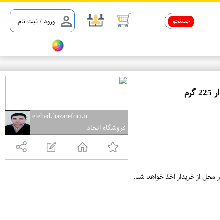
جستجو
ورود / ثبت نام
ع
م
etehad.bazarefori.ir
فروشگاه اتحاد
د
ه
ف
ر
ر محل از خریدار اخذ خواهد شد.
و
ش
ی