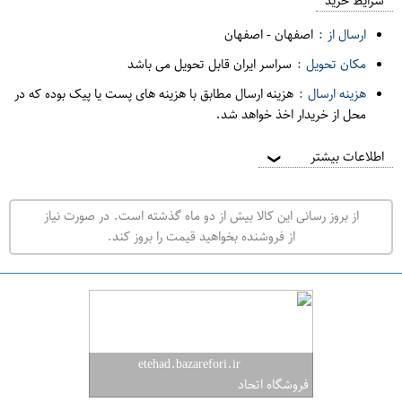
م
شرایط خرید
د
ارسال از :
اصفهان
-
اصفهان
ه
مکان تحویل :
سراسر ایران قابل تحویل می باشد
ف
هزینه ارسال :
هزینه ارسال مطابق با هزینه های پست یا پیک بوده که در
ر
محل از خریدار اخذ خواهد شد.
و
ش
اطلاعات بیشتر
❯
ی
ت
از بروز رسانی این کالا بیش از دو ماه گذشته است. در صورت نیاز
ه
از فروشنده بخواهید قیمت را بروز کند.
ر
ا
ن
ا
ص
etehad.bazarefori.ir
ف
فروشگاه اتحاد