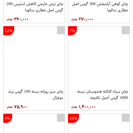
چای کوهی آرامبخش 300 گرمی اصل
چای ترش خارجی کاهش استرس 200
عطاری سالویا
گرمی اصل عطاری سالویا
۳۶۰,۰۰۰
۲۷۰,۰۰۰
12%
7%
حوله یکبار مصرف یکتا بی بافت کد G40Plain سایز 40×75 سانتی متر بسته 50 عددی
چای سیاه کلکته هندوستان بسته
چای سبز روزانه بسته 100 گرمی برند
1000 گرمی آجیل تکدونه
دوغزال
۷۵,۹۰۰
۱,۴۰۰,۰۰۰
8%
10%