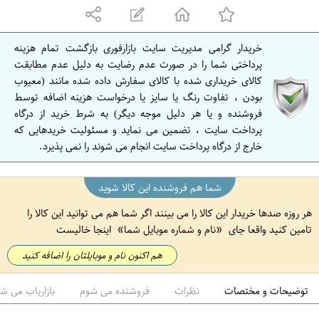
ه
ا
ن
خریدار گرامی مدیریت سایت بازارفوری بازگشت تمام هزینه
ا
پرداختی شما را در صورت عدم رضایت به دلیل عدم مطابقت
ص
کالای خریداری شده با کالای سفارش داده شده مانند (معیوب
بودن ، تفاوت رنگ یا سایز یا درخواست هزینه اضافه توسط
ف
فروشنده و یا هر دلیل موجه دیگر) به شرط خرید از درگاه
ه
پرداخت سایت ، تضمین می نماید و مسئولیت خریدهایی که
ا
خارج از درگاه پرداخت سایت انجام می شوند را نمی پذیرد.
ن
شما هم فروشنده این کالا شوید
هر روزه صدها خریدار این کالا را می بینند اگر شما هم می توانید این کالا را
تامین کنید واقعا جای
نام و شماره موبایل شما
اینجا خالیست
هم اکنون نام و موبایلتان را اضافه کنید
توضیحات و مختصات
نظرات
فروشنده می شوم
بازاریاب می ش