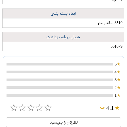
ابعاد بسته بندی
10*3 سانتی متر
شماره پروانه بهداشت
561879
5
4
3
2
1
☆
☆
☆
☆
☆
4.1
❯
21
5
نظرتان را بنویسید