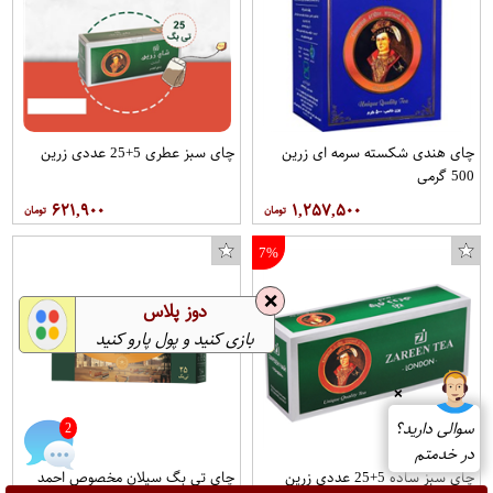
چای هندی شکسته سرمه ای زرین
چای سبز عطری 5+25 عددی زرین
500 گرمی
۶۲۱,۹۰۰
۱,۲۵۷,۵۰۰
7%
❌
دوز پلاس
بازی کنید و پول پارو کنید
❌
سوالی دارید؟
2
در خدمتم
چای سبز ساده 5+25 عددی زرین
چای تی بگ سیلان مخصوص احمد