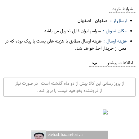
ع
م
شرایط خرید
د
ارسال از :
اصفهان
-
اصفهان
ه
مکان تحویل :
سراسر ایران قابل تحویل می باشد
ف
هزینه ارسال :
هزینه ارسال مطابق با هزینه های پست یا پیک بوده که در
ر
محل از خریدار اخذ خواهد شد.
و
ش
اطلاعات بیشتر
❯
ی
ت
از بروز رسانی این کالا بیش از دو ماه گذشته است. در صورت نیاز
ه
از فروشنده بخواهید قیمت را بروز کند.
ر
ا
ن
ا
ص
etehad.bazarefori.ir