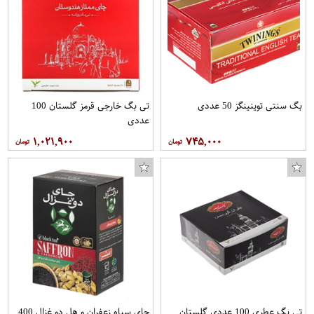
بگ سنتی توینینگز 50 عددی
تی بگ خارجی قرمز گلستان 100
عددی
۱,۰۲۱,۹۰۰
۷۴۵,۰۰۰
تی بگ عطری 100 عددی گلستان
چای سیاه زعفران و هل دو غزال 400