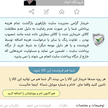
ف
فروشگاه اتحاد
ه
ا
ن
خریدار گرامی مدیریت سایت بازارفوری بازگشت تمام هزینه
ا
پرداختی شما را در صورت عدم رضایت به دلیل عدم مطابقت
ص
کالای خریداری شده با کالای سفارش داده شده مانند (معیوب
بودن ، تفاوت رنگ یا سایز یا درخواست هزینه اضافه توسط
ف
فروشنده و یا هر دلیل موجه دیگر) به شرط خرید از درگاه
ه
پرداخت سایت ، تضمین می نماید و مسئولیت خریدهایی که
ا
خارج از درگاه پرداخت سایت انجام می شوند را نمی پذیرد.
ن
شما هم فروشنده این کالا شوید
هر روزه صدها خریدار این کالا را می بینند اگر شما هم می توانید این کالا را
تامین کنید واقعا جای
نام و شماره موبایل شما
اینجا خالیست
هم اکنون نام و موبایلتان را اضافه کنید
توضیحات و مختصات
نظرات
فروشنده می شوم
بازاریاب می ش