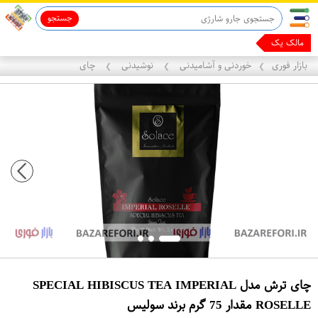
جستجو
قاب آیفون 13
ماینوکسیدیل 5%
مالک یک فروشگاه
بازار فوری
خوردنی و آشامیدنی
نوشیدنی
چای
❯
❯
❯
چای ترش مدل SPECIAL HIBISCUS TEA IMPERIAL
ROSELLE مقدار 75 گرم برند سولیس