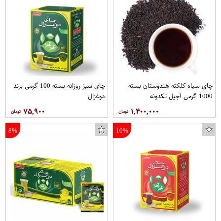
پیراهن زنانه مدل Helma رنگ نارنجی
اردو خوری چوبیس کد ۱۰۵
چای سیاه کلکته هندوستان بسته
چای سبز روزانه بسته 100 گرمی برند
1000 گرمی آجیل تکدونه
دوغزال
۷۵,۹۰۰
۱,۴۰۰,۰۰۰
8%
10%