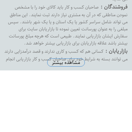
فروشندگان :
صاحبان کسب و کار باید کالای خود را با مشخص
نمودن مناطقی که در آن به مشتری نیاز دارند ثبت نمایند. این مناطق
می تواند شامل سراسر کشور یا یک استان و یا یک شهر باشند. سپس
مبلغی را به عنوان پورسانت تعیین نموده تا بازاریابان سایت برای
سفارش ایشان بازاریابی نمایند. طبیعی است که هرچه مبلغ پورسانت
بیشتر باشد علاقه بازاریابان برای بازاریابی بیشتر خواهد شد.
بازاریابان :
کسانی هم که کسب و کاری ندارند و قصد درآمدزایی دارند
می توانند بسته به شرایط خود برای صاحبان کسب و کار بازاریابی انجام
مشاهده بیشتر
داده و پورسانت خود را دریافت نمایند. بازارفوری هیچ محدودیتی در
پرداخت پورسانت به بازاریابان نداشته و به محض درخواست ،
پورسانت بازاریابان را با هر مبلغی که باشد پرداخت خواهد کرد
آدرس دفتر مرکزی :
اصفهان خیابان پروین خیابان شهید رضاییان
نبش کوچه شماره 1 ساختمان ثامن واحد 8
تلفن دفتر مرکزی :
5574145-0313
ایمیل سازمانی :
support@bazarefori.ir
ساعات کاری :
همه روزه بجز روزهای تعطیل 8 صبح تا 2 بعدازظهر