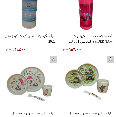
قمقمه کودک مرد عنکبوتی کد
ظرف نگهدارنده غذای کودک کیدز مدل
SPIDER-TAM گنجایش 0.4 لیتر
2022
۲۴۱,۵۰۰
۱۵۴,۰۰۰
ماگ طرح تولد پسر کد 11054093943
ظرف غذای کودک کوکو بامبو مدل
ظرف غذای کودک کوکو بامبو مدل