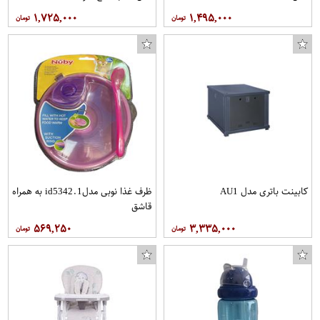
۱,۷۲۵,۰۰۰
۱,۴۹۵,۰۰۰
کابینت باتری مدل AU1
ظرف غذا نوبی مدلid5342.1 به همراه
قاشق
۵۶۹,۲۵۰
۳,۳۳۵,۰۰۰