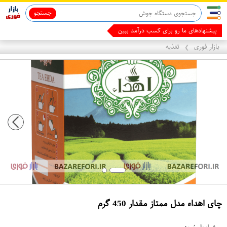
جستجو
قاب آیفون 13
ماینوکسیدیل 5%
م
بازار فوری
تغذیه
❯
چای اهداء مدل ممتاز مقدار 450 گرم
ع