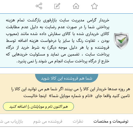
ه
ا
ن
خریدار گرامی مدیریت سایت بازارفوری بازگشت تمام هزینه
ا
پرداختی شما را در صورت عدم رضایت به دلیل عدم مطابقت
ص
کالای خریداری شده با کالای سفارش داده شده مانند (معیوب
بودن ، تفاوت رنگ یا سایز یا درخواست هزینه اضافه توسط
ف
فروشنده و یا هر دلیل موجه دیگر) به شرط خرید از درگاه
ه
پرداخت سایت ، تضمین می نماید و مسئولیت خریدهایی که
ا
خارج از درگاه پرداخت سایت انجام می شوند را نمی پذیرد.
ن
شما هم فروشنده این کالا شوید
هر روزه صدها خریدار این کالا را می بینند اگر شما هم می توانید این کالا را
تامین کنید واقعا جای
نام و شماره موبایل شما
اینجا خالیست
هم اکنون نام و موبایلتان را اضافه کنید
توضیحات و مختصات
نظرات
فروشنده می شوم
بازاریاب می ش