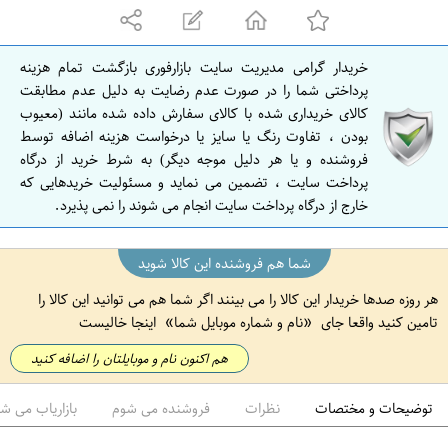
ه
ا
ن
خریدار گرامی مدیریت سایت بازارفوری بازگشت تمام هزینه
ا
پرداختی شما را در صورت عدم رضایت به دلیل عدم مطابقت
ص
کالای خریداری شده با کالای سفارش داده شده مانند (معیوب
بودن ، تفاوت رنگ یا سایز یا درخواست هزینه اضافه توسط
ف
فروشنده و یا هر دلیل موجه دیگر) به شرط خرید از درگاه
ه
پرداخت سایت ، تضمین می نماید و مسئولیت خریدهایی که
ا
خارج از درگاه پرداخت سایت انجام می شوند را نمی پذیرد.
ن
شما هم فروشنده این کالا شوید
هر روزه صدها خریدار این کالا را می بینند اگر شما هم می توانید این کالا را
تامین کنید واقعا جای
نام و شماره موبایل شما
اینجا خالیست
هم اکنون نام و موبایلتان را اضافه کنید
توضیحات و مختصات
نظرات
فروشنده می شوم
بازاریاب می ش