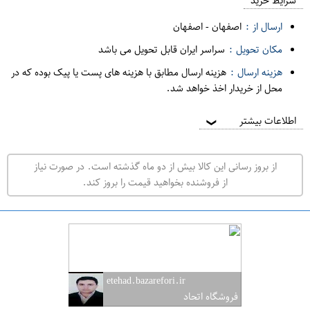
م
شرایط خرید
د
ارسال از :
اصفهان
-
اصفهان
ه
مکان تحویل :
سراسر ایران قابل تحویل می باشد
ف
هزینه ارسال :
هزینه ارسال مطابق با هزینه های پست یا پیک بوده که در
ر
محل از خریدار اخذ خواهد شد.
و
ش
اطلاعات بیشتر
❯
ی
ت
از بروز رسانی این کالا بیش از دو ماه گذشته است. در صورت نیاز
ه
از فروشنده بخواهید قیمت را بروز کند.
ر
ا
ن
ا
ص
etehad.bazarefori.ir
ف
فروشگاه اتحاد