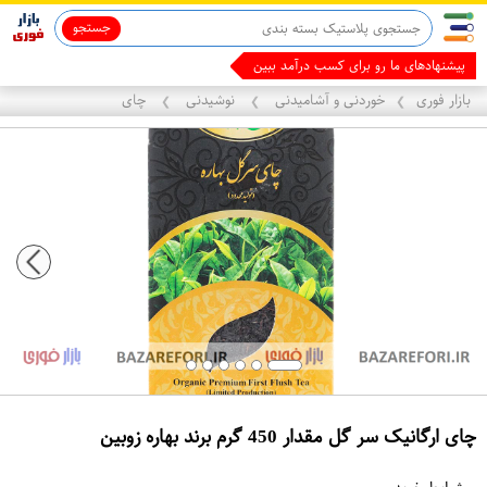
جستجو
ماینوکسیدیل 5%
مالک ی
بازار فوری
خوردنی و آشامیدنی
نوشیدنی
چای
❯
❯
❯
چای ارگانیک سر گل مقدار 450 گرم برند بهاره زوبین
ع