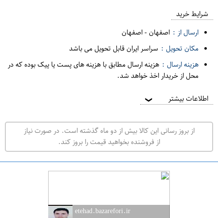
ع
م
شرایط خرید
د
ارسال از :
اصفهان
-
اصفهان
ه
مکان تحویل :
سراسر ایران قابل تحویل می باشد
ف
هزینه ارسال :
هزینه ارسال مطابق با هزینه های پست یا پیک بوده که در
ر
محل از خریدار اخذ خواهد شد.
و
ش
اطلاعات بیشتر
❯
ی
ت
از بروز رسانی این کالا بیش از دو ماه گذشته است. در صورت نیاز
ه
از فروشنده بخواهید قیمت را بروز کند.
ر
ا
ن
ا
ص
etehad.bazarefori.ir