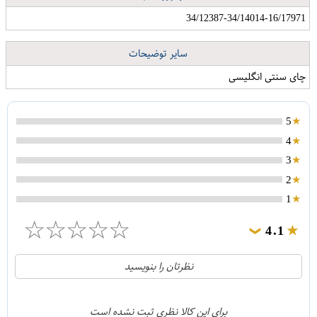
34/12387-34/14014-16/17971
سایر توضیحات
چای سنتی انگلیسی
5
4
3
2
1
☆
☆
☆
☆
☆
4.1
❯
21
5
نظرتان را بنویسید
2
4
1
3
برای این کالا نظری ثبت نشده است