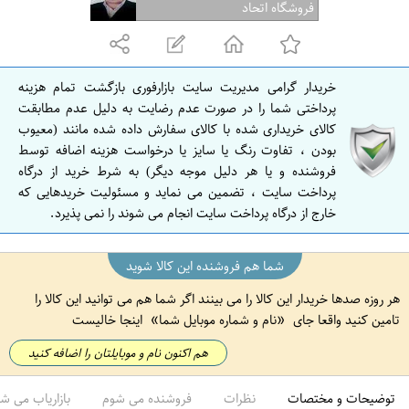
ف
فروشگاه اتحاد
ه
ا
ن
خریدار گرامی مدیریت سایت بازارفوری بازگشت تمام هزینه
ا
پرداختی شما را در صورت عدم رضایت به دلیل عدم مطابقت
ص
کالای خریداری شده با کالای سفارش داده شده مانند (معیوب
بودن ، تفاوت رنگ یا سایز یا درخواست هزینه اضافه توسط
ف
فروشنده و یا هر دلیل موجه دیگر) به شرط خرید از درگاه
ه
پرداخت سایت ، تضمین می نماید و مسئولیت خریدهایی که
ا
خارج از درگاه پرداخت سایت انجام می شوند را نمی پذیرد.
ن
شما هم فروشنده این کالا شوید
هر روزه صدها خریدار این کالا را می بینند اگر شما هم می توانید این کالا را
تامین کنید واقعا جای
نام و شماره موبایل شما
اینجا خالیست
هم اکنون نام و موبایلتان را اضافه کنید
توضیحات و مختصات
نظرات
فروشنده می شوم
بازاریاب می ش