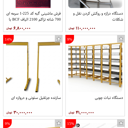
دستگاه دراژه و روکش کردن نقل و
فرش ماشینی گبه کد 225-1 سرمه ای
شکلات
700 شانه تراکم 2100 الیاف BCF با
ابعاد 2.25*1.50 برند بیرکو
۶,۸۰۰,۰۰۰
۱۱۰,۰۰۰,۰۰۰
14%
9%
دستگاه نبات چوبی
سازنده جرثقیل ستونی و دروازه ای
لاک ناخن الونسو شماره A18
تی شرت مردانه طرح بارسلونا کد S688
کاور کوسن طرح شازده کوچولو کد 18226
۳۰,۰۰۰,۰۰۰
۴۱,۰۰۰,۰۰۰
9%
15%