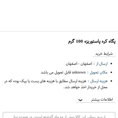
پگاه کره پاستوريزه 100 گرم
ع
م
شرایط خرید
د
ارسال از :
اصفهان
-
اصفهان
ه
مکان تحویل :
unknown قابل تحویل می باشد
ف
هزینه ارسال :
هزینه ارسال مطابق با هزینه های پست یا پیک بوده که در
ر
محل از خریدار اخذ خواهد شد.
و
ش
اطلاعات بیشتر
❯
ی
ت
از بروز رسانی این کالا بیش از دو ماه گذشته است. در صورت نیاز