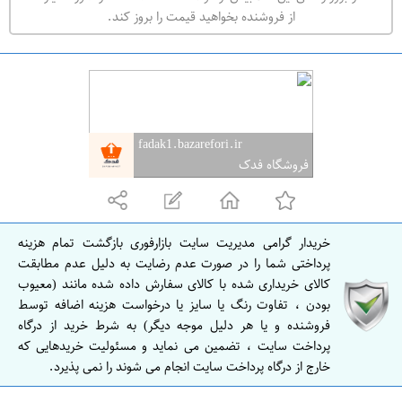
ه
از فروشنده بخواهید قیمت را بروز کند.
ر
ا
ن
ا
ص
fadak1.bazarefori.ir
ف
فروشگاه فدک
ه
ا
ن
خریدار گرامی مدیریت سایت بازارفوری بازگشت تمام هزینه
ا
پرداختی شما را در صورت عدم رضایت به دلیل عدم مطابقت
ص
کالای خریداری شده با کالای سفارش داده شده مانند (معیوب
بودن ، تفاوت رنگ یا سایز یا درخواست هزینه اضافه توسط
ف
فروشنده و یا هر دلیل موجه دیگر) به شرط خرید از درگاه
ه
پرداخت سایت ، تضمین می نماید و مسئولیت خریدهایی که
ا
خارج از درگاه پرداخت سایت انجام می شوند را نمی پذیرد.
ن