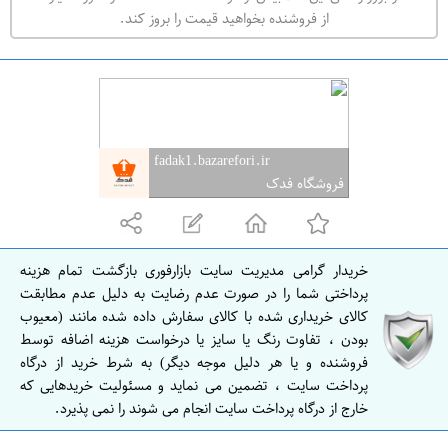
ه
از فروشنده بخواهید قیمت را بروز کند.
ر
ا
ن
ا
ص
fadak1.bazarefori.ir
ف
فروشگاه فدک
ه
ا
ن
خریدار گرامی مدیریت سایت بازارفوری بازگشت تمام هزینه
ا
پرداختی شما را در صورت عدم رضایت به دلیل عدم مطابقت
ص
کالای خریداری شده با کالای سفارش داده شده مانند (معیوب
بودن ، تفاوت رنگ یا سایز یا درخواست هزینه اضافه توسط
ف
فروشنده و یا هر دلیل موجه دیگر) به شرط خرید از درگاه
ه
پرداخت سایت ، تضمین می نماید و مسئولیت خریدهایی که
ا
خارج از درگاه پرداخت سایت انجام می شوند را نمی پذیرد.
ن