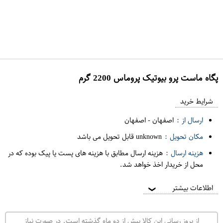
پگاه ماست پرو بيوتيک پروماس 2200 گرم
ع
م
شرایط خرید
د
ارسال از :
اصفهان
-
اصفهان
ه
مکان تحویل :
unknown قابل تحویل می باشد
ف
هزینه ارسال :
هزینه ارسال مطابق با هزینه های پست یا پیک بوده که در
ر
محل از خریدار اخذ خواهد شد.
و
ش
اطلاعات بیشتر
❯
ی
ت
از بروز رسانی این کالا بیش از دو ماه گذشته است. در صورت نیاز