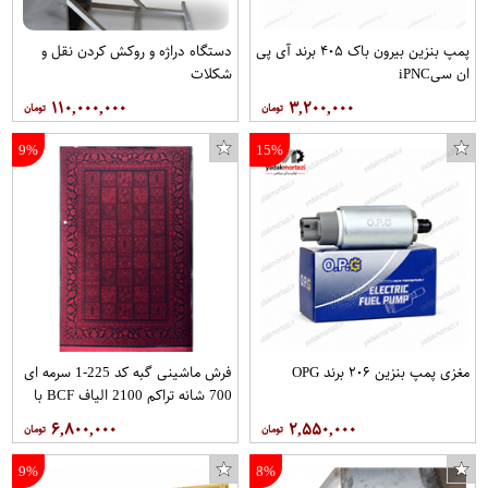
پمپ بنزین بیرون باک ۴۰۵ برند آی پی
دستگاه دراژه و روکش کردن نقل و
ان سیiPNC
شکلات
۱۱۰,۰۰۰,۰۰۰
۳,۲۰۰,۰۰۰
9%
15%
مغزی پمپ بنزین ۲۰۶ برند OPG
فرش ماشینی گبه کد 225-1 سرمه ای
لوله باز کن تیرک وزن 100 گرم بسته 2 عددی
کلید کولر اچ آی سی کد 6589 مناسب برای پراید
700 شانه تراکم 2100 الیاف BCF با
ابعاد 2.25*1.50 برند بیرکو
۶,۸۰۰,۰۰۰
۲,۵۵۰,۰۰۰
9%
8%