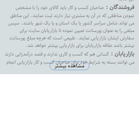
فروشندگان :
صاحبان کسب و کار باید کالای خود را با مشخص
نمودن مناطقی که در آن به مشتری نیاز دارند ثبت نمایند. این مناطق
می تواند شامل سراسر کشور یا یک استان و یا یک شهر باشند. سپس
مبلغی را به عنوان پورسانت تعیین نموده تا بازاریابان سایت برای
سفارش ایشان بازاریابی نمایند. طبیعی است که هرچه مبلغ پورسانت
بیشتر باشد علاقه بازاریابان برای بازاریابی بیشتر خواهد شد.
بازاریابان :
کسانی هم که کسب و کاری ندارند و قصد درآمدزایی دارند
می توانند بسته به شرایط خود برای صاحبان کسب و کار بازاریابی انجام
مشاهده بیشتر
داده و پورسانت خود را دریافت نمایند. بازارفوری هیچ محدودیتی در
پرداخت پورسانت به بازاریابان نداشته و به محض درخواست ،
پورسانت بازاریابان را با هر مبلغی که باشد پرداخت خواهد کرد
آدرس دفتر مرکزی :
اصفهان خیابان پروین خیابان شهید رضاییان
نبش کوچه شماره 1 ساختمان ثامن واحد 8
تلفن دفتر مرکزی :
5574145-0313
ایمیل سازمانی :
support@bazarefori.ir
ساعات کاری :
همه روزه بجز روزهای تعطیل 8 صبح تا 2 بعدازظهر