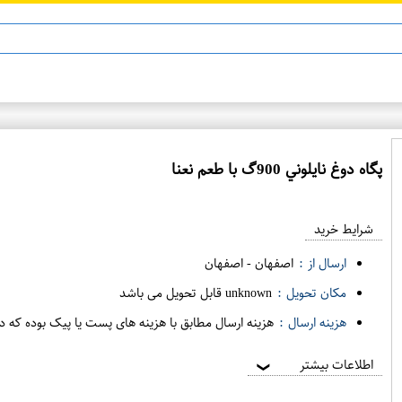
ماینوکسیدیل 5%
پگاه دوغ نايلوني 900گ با طعم نعنا
ع
م
شرایط خرید
د
ه
ارسال از :
اصفهان
-
اصفهان
ف
مکان تحویل :
unknown قابل تحویل می باشد
ر
هزینه ارسال :
هزینه ارسال مطابق با هزینه های پست یا پیک بوده که د
و
ش
اطلاعات بیشتر
❯
ی