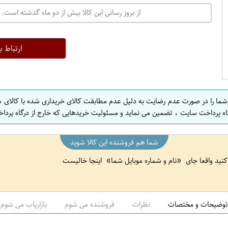
ت
از بروز رسانی این کالا بیش از دو ماه گذشته است. 
ه
ر
ا
ارتباط ب
ن
ا
ص
 شما را در صورت عدم رضایت به دلیل عدم مطابقت کالای خریداری شده با کالای 
ف
اه پرداخت سایت ، تضمین می نماید و مسئولیت خریدهایی که خارج از درگاه پرداخ
ه
ا
شما هم فروشنده این کالا شوید
ن
 کنید واقعا جای
نام و شماره موبایل شما
اینجا خالیست
ا
ص
ف
ه
توضیحات و مختصات
نظرات
فروشنده می شوم
بازاریاب می شوم
ا