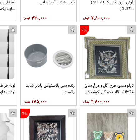
فرش عروسکی کد 50670 (
نودل شنا و آب‌درمانی
صندلی کو
3.37m )
شاینا پلا
۴۳۰,۰۰۰
۷,۸۰۰,۰۰۰
7%
تابلو مسی طرح گل و مرغ سایز
رنده سیر پلاستیکی پادیز شاینا
لوله خرا
24*18با قاب دو گل گوشه دار
پلاست
کد 57 برند قلمستان
هربسته ۱۰عدد
۱۷۵,۰۰۰
۲,۸۰۰,۰۰۰
5%