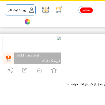
جستجو
ورود / ثبت نام
fadak1.bazarefori.ir
فروشگاه فدک
ر محل از خریدار اخذ خواهد شد.