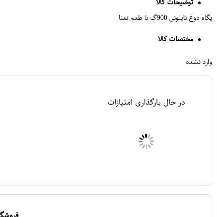
توضیحات کالا
پگاه دوغ نایلونی 900گ با طعم نعنا
مختصات کالا
وارد نشده
5
4
3
2
1
☆
☆
☆
☆
☆
4
❯
0
5
نظرتان را بنویسید
1
4