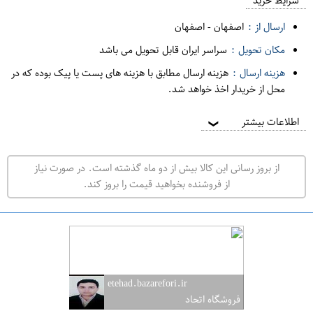
م
شرایط خرید
د
ارسال از :
اصفهان
-
اصفهان
ه
مکان تحویل :
سراسر ایران قابل تحویل می باشد
ف
هزینه ارسال :
هزینه ارسال مطابق با هزینه های پست یا پیک بوده که در
ر
محل از خریدار اخذ خواهد شد.
و
ش
اطلاعات بیشتر
❯
ی
ت
از بروز رسانی این کالا بیش از دو ماه گذشته است. در صورت نیاز
ه
از فروشنده بخواهید قیمت را بروز کند.
ر
ا
ن
ا
ص
etehad.bazarefori.ir
ف
فروشگاه اتحاد