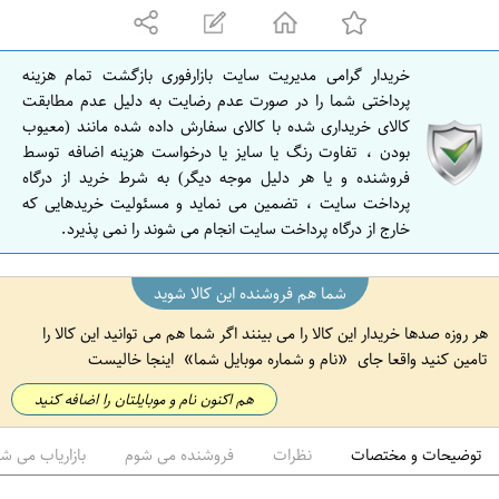
ه
ا
ن
خریدار گرامی مدیریت سایت بازارفوری بازگشت تمام هزینه
ا
پرداختی شما را در صورت عدم رضایت به دلیل عدم مطابقت
ص
کالای خریداری شده با کالای سفارش داده شده مانند (معیوب
بودن ، تفاوت رنگ یا سایز یا درخواست هزینه اضافه توسط
ف
فروشنده و یا هر دلیل موجه دیگر) به شرط خرید از درگاه
ه
پرداخت سایت ، تضمین می نماید و مسئولیت خریدهایی که
ا
خارج از درگاه پرداخت سایت انجام می شوند را نمی پذیرد.
ن
شما هم فروشنده این کالا شوید
هر روزه صدها خریدار این کالا را می بینند اگر شما هم می توانید این کالا را
تامین کنید واقعا جای
نام و شماره موبایل شما
اینجا خالیست
هم اکنون نام و موبایلتان را اضافه کنید
توضیحات و مختصات
نظرات
فروشنده می شوم
بازاریاب می ش