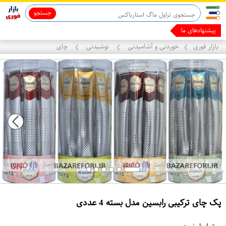
جستجو
ماینوکسیدیل 5%
پیشنهادهای ما رو برای
بازار فوری
خوردنی و آشامیدنی
نوشیدنی
چای
❯
❯
❯
پک چای ترکیبی رابسین مدل بسته 4 عددی
ع