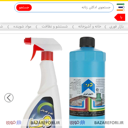
جستجو
با همین گ
بازار فوری
خانه و آشپزخانه
شستشو و نظافت
مواد شوینده
شوی
❯
❯
❯
❯