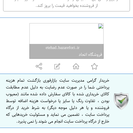
ه
از فروشنده بخواهید قیمت را بروز کند.
ر
ا
ن
ا
ص
etehad.bazarefori.ir
ف
فروشگاه اتحاد
ه
ا
ن
خریدار گرامی مدیریت سایت بازارفوری بازگشت تمام هزینه
ا
پرداختی شما را در صورت عدم رضایت به دلیل عدم مطابقت
ص
کالای خریداری شده با کالای سفارش داده شده مانند (معیوب
بودن ، تفاوت رنگ یا سایز یا درخواست هزینه اضافه توسط
ف
فروشنده و یا هر دلیل موجه دیگر) به شرط خرید از درگاه
ه
پرداخت سایت ، تضمین می نماید و مسئولیت خریدهایی که
ا
خارج از درگاه پرداخت سایت انجام می شوند را نمی پذیرد.
ن