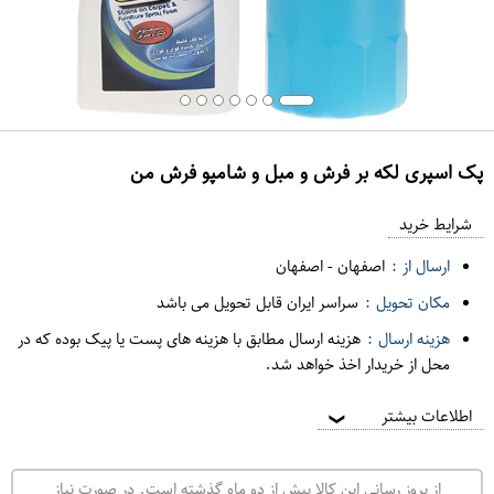
پک اسپری لکه بر فرش و مبل و شامپو فرش من
ع
م
شرایط خرید
د
ارسال از :
اصفهان
-
اصفهان
ه
مکان تحویل :
سراسر ایران قابل تحویل می باشد
ف
هزینه ارسال :
هزینه ارسال مطابق با هزینه های پست یا پیک بوده که در
ر
محل از خریدار اخذ خواهد شد.
و
ش
اطلاعات بیشتر
❯
ی
ت
از بروز رسانی این کالا بیش از دو ماه گذشته است. در صورت نیاز