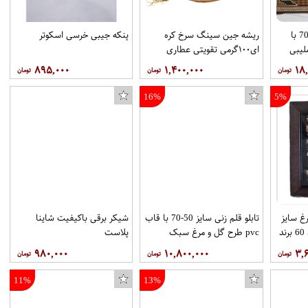
تابلو قلم زنی سایز 50*70 با
ریشه جین سینگ سرخ کره
پنکه جیبی خرسی اسکوتر
لیبی
ای۱۰۰گرمی تقویتی عطاری
مشبک
سالویا
۸۹۵,۰۰۰
۱,۴۰۰,۰۰۰
۱۸
16%
5%
غ سایز
تابلو قلم زنی سایز 50-70 با قاب
شیکر برقی باکیفیت شاینا
40*30 با قاب PVC کد 60 برند
pvc طرح گل و مرغ سبک
پلاست
مشبک کد 99 برند قلمستان
۹۸۰,۰۰۰
۱۰,۸۰۰,۰۰۰
۳,
11%
13%