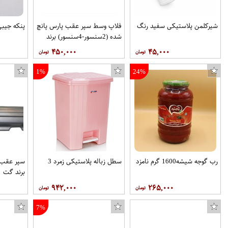
شیرکلمن پلاستیکی سفید رنگ
فلاپ وسط سپر عقب پارس پانچ
پنکه جیبی
شده (2سنسور-4سنسور) برند
نفیس خودرو مهر
۴۵۰,۰۰۰
۴۵,۰۰۰
1%
24%
رب گوجه شیشه1600 گرم نامزد
سطل زباله پلاستیکی زمرد 3
برند گت
۹۴۲,۰۰۰
۲۶۵,۰۰۰
7%