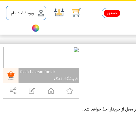
جستجو
ورود / ثبت نام
fadak1.bazarefori.ir
فروشگاه فدک
ر محل از خریدار اخذ خواهد شد.