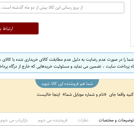
ت
از بروز رسانی این کالا بیش از دو ماه گذشته است. 
ه
ر
ا
ارتباط ب
ن
ا
ص
 شما را در صورت عدم رضایت به دلیل عدم مطابقت کالای خریداری شده با کالای 
ف
اه پرداخت سایت ، تضمین می نماید و مسئولیت خریدهایی که خارج از درگاه پرداخ
ه
ا
شما هم فروشنده این کالا شوید
ن
 کنید واقعا جای
نام و شماره موبایل شما
اینجا خالیست
ا
ص
ف
ه
توضیحات و مختصات
نظرات
فروشنده می شوم
بازاریاب می شوم
ا