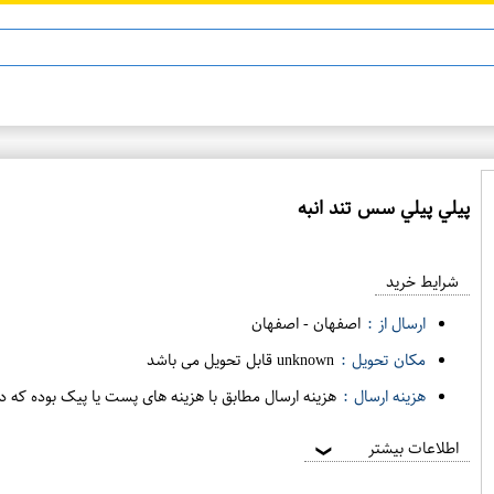
ماینوکسیدیل 5%
پيلي پيلي سس تند انبه
ع
م
شرایط خرید
د
ه
ارسال از :
اصفهان
-
اصفهان
ف
مکان تحویل :
unknown قابل تحویل می باشد
ر
هزینه ارسال :
هزینه ارسال مطابق با هزینه های پست یا پیک بوده که د
و
ش
اطلاعات بیشتر
❯
ی