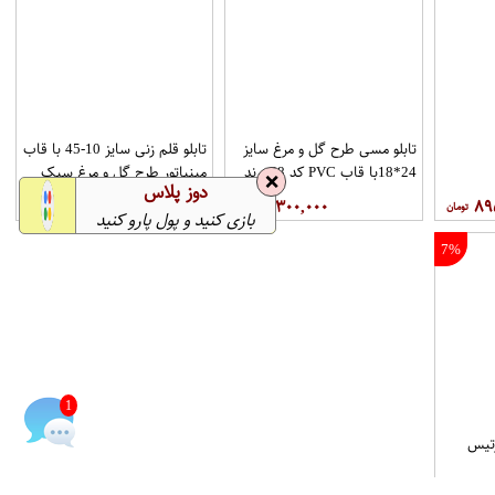
ش زنانه چرم یاس مدل لودوشکا کد 0015
تابلو مسی طرح گل و مرغ سایز
تابلو قلم زنی سایز 10-45 با قاب
24*18با قاب PVC کد 58 برند
مینیاتور طرح گل و مرغ سبک
❌
دوز پلاس
قلمستان
مشبک کد 100 برند قلمستان
۱,۷۰۰,۰۰۰
۱,۳۰۰,۰۰۰
۸۹
بازی کنید و پول پارو کنید
7%
1
رتیس