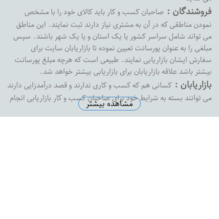
فروشندگان :
صاحبان کسب و کار باید کالای خود را با مشخص
نمودن مناطقی که در آن به مشتری نیاز دارند ثبت نمایند. این مناطق
می تواند شامل سراسر کشور یا یک استان و یا یک شهر باشند. سپس
مبلغی را به عنوان پورسانت تعیین نموده تا بازاریابان سایت برای
سفارش ایشان بازاریابی نمایند. طبیعی است که هرچه مبلغ پورسانت
بیشتر باشد علاقه بازاریابان برای بازاریابی بیشتر خواهد شد.
بازاریابان :
کسانی هم که کسب و کاری ندارند و قصد درآمدزایی دارند
می توانند بسته به شرایط خود برای صاحبان کسب و کار بازاریابی انجام
مشاهده بیشتر
داده و پورسانت خود را دریافت نمایند. بازارفوری هیچ محدودیتی در
پرداخت پورسانت به بازاریابان نداشته و به محض درخواست ،
پورسانت بازاریابان را با هر مبلغی که باشد پرداخت خواهد کرد
آدرس دفتر مرکزی :
اصفهان خیابان پروین خیابان شهید رضاییان
نبش کوچه شماره 1 ساختمان ثامن واحد 8
تلفن دفتر مرکزی :
5574145-0313
ایمیل سازمانی :
support@bazarefori.ir
ساعات کاری :
همه روزه بجز روزهای تعطیل 8 صبح تا 2 بعدازظهر