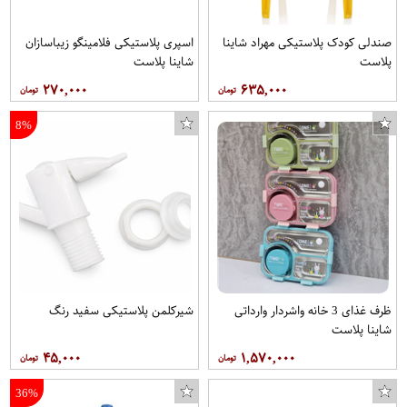
صندلی کودک پلاستیکی مهراد شاینا
اسپری پلاستیکی فلامینگو زیباسازان
پلاست
شاینا پلاست
۲۷۰,۰۰۰
۶۳۵,۰۰۰
8%
ظرف غذای 3 خانه واشردار وارداتی
شیرکلمن پلاستیکی سفید رنگ
کاور او کیس مدل skid-06 مناسب برای گوشی موبایل سامسونگ Galaxy S7
تیشرت زنانه ویستور طرح پاندا کد 1185
چای سیاه شکسته بهاره شاهسوند - 500 گرم
شاینا پلاست
۴۵,۰۰۰
۱,۵۷۰,۰۰۰
36%