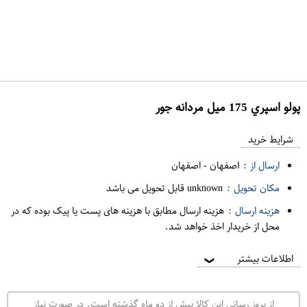
پولو اسپري 175 ميل مردانه جور
ع
م
شرایط خرید
د
ارسال از :
اصفهان
-
اصفهان
ه
مکان تحویل :
unknown قابل تحویل می باشد
ف
هزینه ارسال :
هزینه ارسال مطابق با هزینه های پست یا پیک بوده که در
ر
محل از خریدار اخذ خواهد شد.
و
ش
اطلاعات بیشتر
❯
ی
ت
از بروز رسانی این کالا بیش از دو ماه گذشته است. در صورت نیاز