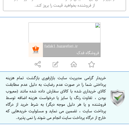
ه
از فروشنده بخواهید قیمت را بروز کند.
ر
ا
ن
ا
ص
fadak1.bazarefori.ir
ف
فروشگاه فدک
ه
ا
ن
خریدار گرامی مدیریت سایت بازارفوری بازگشت تمام هزینه
ا
پرداختی شما را در صورت عدم رضایت به دلیل عدم مطابقت
ص
کالای خریداری شده با کالای سفارش داده شده مانند (معیوب
بودن ، تفاوت رنگ یا سایز یا درخواست هزینه اضافه توسط
ف
فروشنده و یا هر دلیل موجه دیگر) به شرط خرید از درگاه
ه
پرداخت سایت ، تضمین می نماید و مسئولیت خریدهایی که
ا
خارج از درگاه پرداخت سایت انجام می شوند را نمی پذیرد.
ن