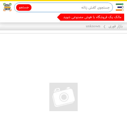
جستجو
با همین
بازار فوری
unknown
❯