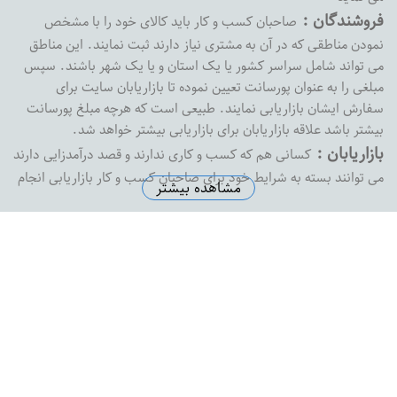
فروشندگان :
صاحبان کسب و کار باید کالای خود را با مشخص
نمودن مناطقی که در آن به مشتری نیاز دارند ثبت نمایند. این مناطق
می تواند شامل سراسر کشور یا یک استان و یا یک شهر باشند. سپس
مبلغی را به عنوان پورسانت تعیین نموده تا بازاریابان سایت برای
سفارش ایشان بازاریابی نمایند. طبیعی است که هرچه مبلغ پورسانت
بیشتر باشد علاقه بازاریابان برای بازاریابی بیشتر خواهد شد.
بازاریابان :
کسانی هم که کسب و کاری ندارند و قصد درآمدزایی دارند
می توانند بسته به شرایط خود برای صاحبان کسب و کار بازاریابی انجام
مشاهده بیشتر
داده و پورسانت خود را دریافت نمایند. بازارفوری هیچ محدودیتی در
پرداخت پورسانت به بازاریابان نداشته و به محض درخواست ،
پورسانت بازاریابان را با هر مبلغی که باشد پرداخت خواهد کرد
آدرس دفتر مرکزی :
اصفهان خیابان پروین خیابان شهید رضاییان
نبش کوچه شماره 1 ساختمان ثامن واحد 8
تلفن دفتر مرکزی :
5574145-0313
ایمیل سازمانی :
support@bazarefori.ir
ساعات کاری :
همه روزه بجز روزهای تعطیل 8 صبح تا 2 بعدازظهر