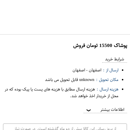
پوشاک 15500 تومان فروش
ع
م
شرایط خرید
د
ارسال از :
اصفهان
-
اصفهان
ه
مکان تحویل :
unknown قابل تحویل می باشد
ف
هزینه ارسال :
هزینه ارسال مطابق با هزینه های پست یا پیک بوده که در
ر
محل از خریدار اخذ خواهد شد.
و
ش
اطلاعات بیشتر
❯
ی
ت
از بروز رسانی این کالا بیش از دو ماه گذشته است. در صورت نیاز