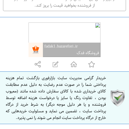
ه
از فروشنده بخواهید قیمت را بروز کند.
ر
ا
ن
ا
ص
fadak1.bazarefori.ir
ف
فروشگاه فدک
ه
ا
ن
خریدار گرامی مدیریت سایت بازارفوری بازگشت تمام هزینه
ا
پرداختی شما را در صورت عدم رضایت به دلیل عدم مطابقت
ص
کالای خریداری شده با کالای سفارش داده شده مانند (معیوب
بودن ، تفاوت رنگ یا سایز یا درخواست هزینه اضافه توسط
ف
فروشنده و یا هر دلیل موجه دیگر) به شرط خرید از درگاه
ه
پرداخت سایت ، تضمین می نماید و مسئولیت خریدهایی که
ا
خارج از درگاه پرداخت سایت انجام می شوند را نمی پذیرد.
ن