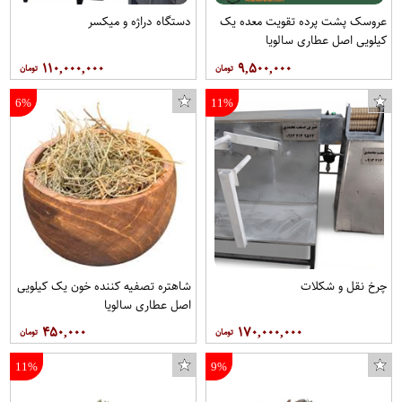
عروسک پشت پرده تقویت معده یک
دستگاه دراژه و میکسر
کیلویی اصل عطاری سالویا
۱۱۰,۰۰۰,۰۰۰
۹,۵۰۰,۰۰۰
6%
11%
چرخ نقل و شکلات
شاهتره تصفیه کننده خون یک کیلویی
دفتر زبان 60 برگ محصل طرح کلش آف کلنز کد 0371
مجموعه 3 عددی قلاویز توتم کد 03
پاورسانروف نوتاش مدل CL مناسب برای هایما S7
مژه مصنوعی لوگو مدل 3D15
اصل عطاری سالویا
۴۵۰,۰۰۰
۱۷۰,۰۰۰,۰۰۰
11%
9%