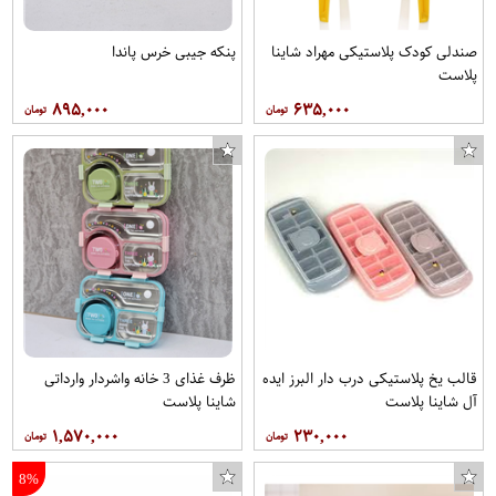
صندلی کودک پلاستیکی مهراد شاینا
پنکه جیبی خرس پاندا
پلاست
۸۹۵,۰۰۰
۶۳۵,۰۰۰
قالب یخ پلاستیکی درب دار البرز ایده
ظرف غذای 3 خانه واشردار وارداتی
کاور کی اچ کد 0292 مناسب برای گوشی موبایل ال جی K10
اره تانوس مدل CAMPING-210
کاغذ یادداشت چسب دار کد 78
ست تاپ و شلوار ورزشی زنانه کد 98 05
آل شاینا پلاست
شاینا پلاست
۱,۵۷۰,۰۰۰
۲۳۰,۰۰۰
8%