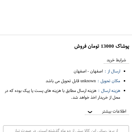
پوشاک 13000 تومان فروش
ع
م
شرایط خرید
د
ارسال از :
اصفهان
-
اصفهان
ه
مکان تحویل :
unknown قابل تحویل می باشد
ف
هزینه ارسال :
هزینه ارسال مطابق با هزینه های پست یا پیک بوده که در
ر
محل از خریدار اخذ خواهد شد.
و
ش
اطلاعات بیشتر
❯
ی
ت
از بروز رسانی این کالا بیش از دو ماه گذشته است. در صورت نیاز