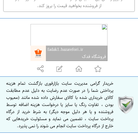
ه
از فروشنده بخواهید قیمت را بروز کند.
ر
ا
ن
ا
ص
fadak1.bazarefori.ir
ف
فروشگاه فدک
ه
ا
ن
خریدار گرامی مدیریت سایت بازارفوری بازگشت تمام هزینه
ا
پرداختی شما را در صورت عدم رضایت به دلیل عدم مطابقت
ص
کالای خریداری شده با کالای سفارش داده شده مانند (معیوب
بودن ، تفاوت رنگ یا سایز یا درخواست هزینه اضافه توسط
ف
فروشنده و یا هر دلیل موجه دیگر) به شرط خرید از درگاه
ه
پرداخت سایت ، تضمین می نماید و مسئولیت خریدهایی که
ا
خارج از درگاه پرداخت سایت انجام می شوند را نمی پذیرد.
ن