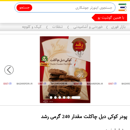
جستجو
ماینوکسیدیل 5%
قاب آیفون 13
با همین گوشیت پول درب
بازار فوری
خوردنی و آشامیدنی
تنقلات
کیک و کلوچه
❯
❯
❯
پودر کوکی دبل چاکلت مقدار 240 گرمی رشد
ع