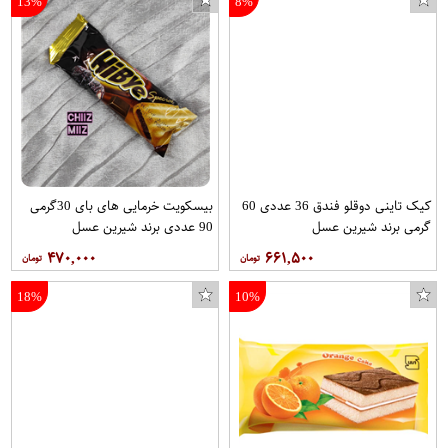
13%
8%
دفتر مشق 60 برگ یاس بهشت طرح شهید عماد مغنیه
کاسه چینی میبد مروارید طرح شطرنجی کد 78056
کیک تاینی دوقلو فندق 36 عددی 60
بیسکویت خرمایی های بای 30گرمی
گرمی برند شیرین عسل
90 عددی برند شیرین عسل
۴۷۰,۰۰۰
۶۶۱,۵۰۰
18%
10%