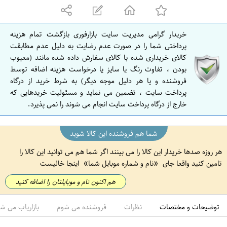
ه
ا
ن
خریدار گرامی مدیریت سایت بازارفوری بازگشت تمام هزینه
ا
پرداختی شما را در صورت عدم رضایت به دلیل عدم مطابقت
ص
کالای خریداری شده با کالای سفارش داده شده مانند (معیوب
بودن ، تفاوت رنگ یا سایز یا درخواست هزینه اضافه توسط
ف
فروشنده و یا هر دلیل موجه دیگر) به شرط خرید از درگاه
ه
پرداخت سایت ، تضمین می نماید و مسئولیت خریدهایی که
ا
خارج از درگاه پرداخت سایت انجام می شوند را نمی پذیرد.
ن
شما هم فروشنده این کالا شوید
هر روزه صدها خریدار این کالا را می بینند اگر شما هم می توانید این کالا را
تامین کنید واقعا جای
نام و شماره موبایل شما
اینجا خالیست
هم اکنون نام و موبایلتان را اضافه کنید
توضیحات و مختصات
نظرات
فروشنده می شوم
بازاریاب می ش