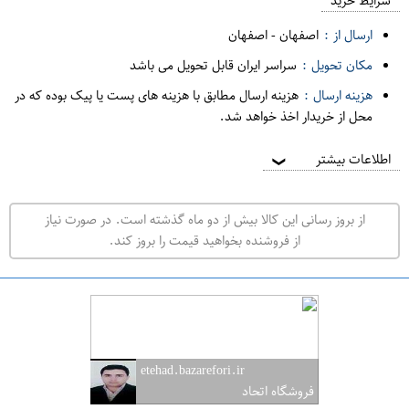
م
شرایط خرید
د
ارسال از :
اصفهان
-
اصفهان
ه
مکان تحویل :
سراسر ایران قابل تحویل می باشد
ف
هزینه ارسال :
هزینه ارسال مطابق با هزینه های پست یا پیک بوده که در
ر
محل از خریدار اخذ خواهد شد.
و
ش
اطلاعات بیشتر
❯
ی
ت
از بروز رسانی این کالا بیش از دو ماه گذشته است. در صورت نیاز
ه
از فروشنده بخواهید قیمت را بروز کند.
ر
ا
ن
ا
ص
etehad.bazarefori.ir
ف
فروشگاه اتحاد