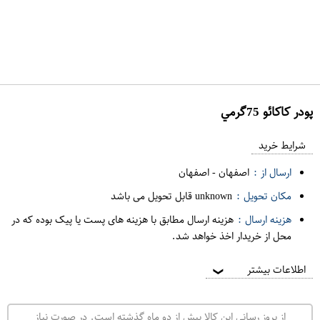
پودر کاکائو 75گرمي
ع
م
شرایط خرید
د
ارسال از :
اصفهان
-
اصفهان
ه
مکان تحویل :
unknown قابل تحویل می باشد
ف
هزینه ارسال :
هزینه ارسال مطابق با هزینه های پست یا پیک بوده که در
ر
محل از خریدار اخذ خواهد شد.
و
ش
اطلاعات بیشتر
❯
ی
ت
از بروز رسانی این کالا بیش از دو ماه گذشته است. در صورت نیاز