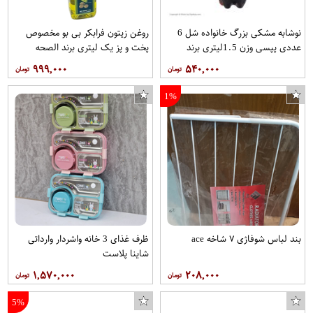
نوشابه مشکی بزرگ خانواده شل 6
روغن زیتون فرابکر بی بو مخصوص
عددی پپسی وزن 1.5ليتري برند
پخت و پز یک لیتری برند الصحه
پپسي
۹۹۹,۰۰۰
۵۴۰,۰۰۰
1%
بند لباس شوفاژی ۷ شاخه ace
ظرف غذای 3 خانه واشردار وارداتی
لامپ 400 وات اسرام مدل mbf-u پایه E40
تاپ ورزشی مردانه ویکتور ویر مدل ویک کراس کد 001
شاینا پلاست
۱,۵۷۰,۰۰۰
۲۰۸,۰۰۰
5%