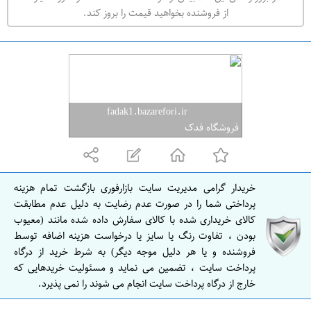
ه
از فروشنده بخواهید قیمت را بروز کند.
ر
ا
ن
ا
ص
fadak1.bazarefori.ir
ف
فروشگاه فدک
ه
ا
ن
خریدار گرامی مدیریت سایت بازارفوری بازگشت تمام هزینه
ا
پرداختی شما را در صورت عدم رضایت به دلیل عدم مطابقت
ص
کالای خریداری شده با کالای سفارش داده شده مانند (معیوب
بودن ، تفاوت رنگ یا سایز یا درخواست هزینه اضافه توسط
ف
فروشنده و یا هر دلیل موجه دیگر) به شرط خرید از درگاه
ه
پرداخت سایت ، تضمین می نماید و مسئولیت خریدهایی که
ا
خارج از درگاه پرداخت سایت انجام می شوند را نمی پذیرد.
ن