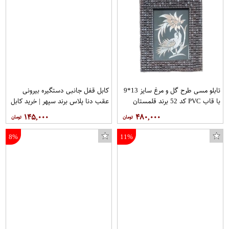
تابلو مسی طرح گل و مرغ سایز 13*9
کابل قفل جانبی دستگیره بیرونی
با قاب PVC کد 52 برند قلمستان
عقب دنا پلاس برند سپهر | خرید کابل
قفل درب دنا پلاس
۱۴۵,۰۰۰
۴۸۰,۰۰۰
8%
11%