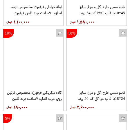
تابلو مسی طرح گل و مرغ سایز
لوله خراطی فرفورژه مخصوص نرده
45*10با قاب PVC کد 54 برند
اندازه ۹۰سانت برند ثامن فرفورژه
قلمستان
هربسته ۱۰عدد
۱,۱۰۰,۰۰۰
۱,۵۸۰,۰۰۰
10%
10%
تابلو مسی طرح گل و مرغ سایز
کلاه مکزیکی فرفورژه مخصوص تزئین
شلوارک ورزشی مردانه مدل NIgrm14
24*18با قاب دو گل کد 56 برند
روی درب اندازه ۷سانت برند ثامن
قلمستان
فرفورژه هربسته ۱۰عدد
۱۸۰,۰۰۰
۲,۶۰۰,۰۰۰
5%