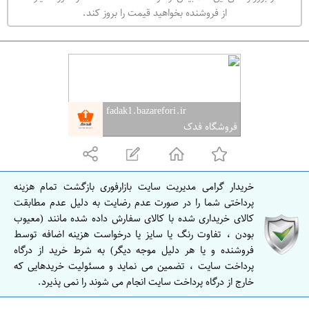
ه
از فروشنده بخواهید قیمت را بروز کند.
ر
ا
ن
ا
ص
fadak1.bazarefori.ir
ف
فروشگاه فدک
ه
ا
ن
خریدار گرامی مدیریت سایت بازارفوری بازگشت تمام هزینه
ا
پرداختی شما را در صورت عدم رضایت به دلیل عدم مطابقت
ص
کالای خریداری شده با کالای سفارش داده شده مانند (معیوب
بودن ، تفاوت رنگ یا سایز یا درخواست هزینه اضافه توسط
ف
فروشنده و یا هر دلیل موجه دیگر) به شرط خرید از درگاه
ه
پرداخت سایت ، تضمین می نماید و مسئولیت خریدهایی که
ا
خارج از درگاه پرداخت سایت انجام می شوند را نمی پذیرد.
ن