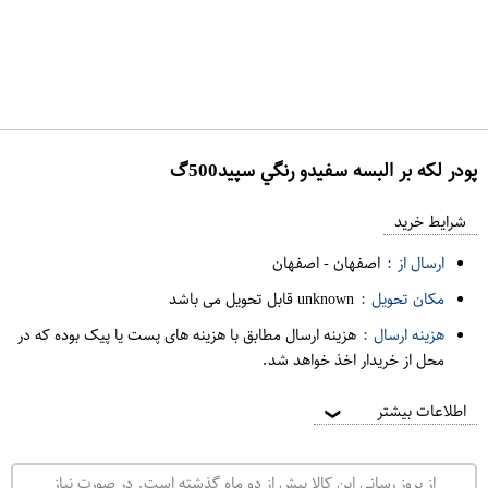
پودر لکه بر البسه سفيدو رنگي سپيد500گ
ع
م
شرایط خرید
د
ارسال از :
اصفهان
-
اصفهان
ه
مکان تحویل :
unknown قابل تحویل می باشد
ف
هزینه ارسال :
هزینه ارسال مطابق با هزینه های پست یا پیک بوده که در
ر
محل از خریدار اخذ خواهد شد.
و
ش
اطلاعات بیشتر
❯
ی
ت
از بروز رسانی این کالا بیش از دو ماه گذشته است. در صورت نیاز