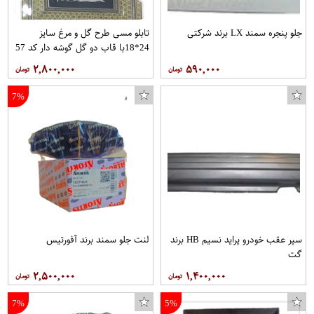
جلو پنجره سمند LX برند شرکتی
تابلو مسی طرح گل و مرغ سایز
24*18با قاب دو گل گوشه دار کد 57
برند قلمستان
۲,۸۰۰,۰۰۰
۵۹۰,۰۰۰
7%
سپر عقب خودرو پراید نسیم HB برند
لنت جلو سمند برند آفورتیس
گت
۲,۵۰۰,۰۰۰
۱,۴۰۰,۰۰۰
7%
5%