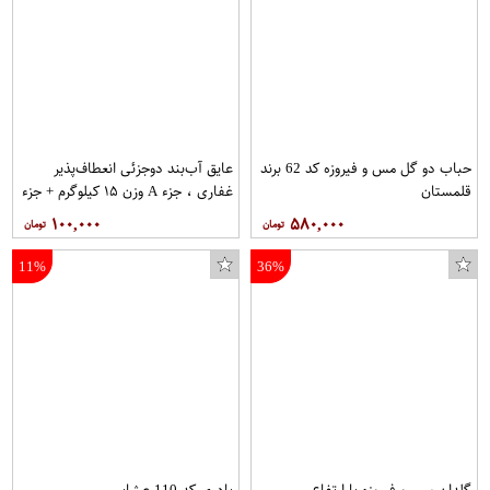
حباب دو گل مس و فیروزه کد 62 برند
عایق آب‌بند دوجزئی انعطاف‌پذیر
قلمستان
غفاری ، جزء A وزن ۱۵ کیلوگرم + جزء
B حجم ۵ لیتر کد 1000069
۱۰۰,۰۰۰
۵۸۰,۰۰۰
11%
36%
گلدان مس و فیروزه با ارتفاع
پادری کد 110 عشایر