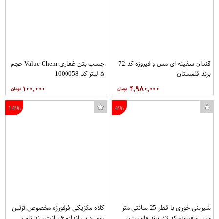
قندان سفینه ای مس و فیروزه کد 72
چسب بتن غفاری Value Chem حجم
برند قلمستان
۵ لیتر کد 1000058
۱۰۰,۰۰۰
۴,۹۸۰,۰۰۰
14%
4%
شیرینی خوری با قطر 25 سانتی متر
کلاه مکزیکی فرفورژه مخصوص تزئین
مس و فیروزه کد 73 برند قلمستان
روی درب اندازه ۶سانت برند ثامن