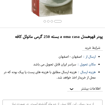
پودر قهوهمدل a oma casa بسته 250 گرمی مانوئل کافه
ع
م
شرایط خرید
د
ارسال از :
اصفهان
-
اصفهان
ه
مکان تحویل :
سراسر ایران قابل تحویل می باشد
ف
هزینه ارسال :
هزینه ارسال مطابق با هزینه های پست یا پیک بوده که در
ر
محل از خریدار اخذ خواهد شد.
و
ش
اطلاعات بیشتر
❯
ی
ت
از بروز رسانی این کالا بیش از دو ماه گذشته است. در صورت نیاز