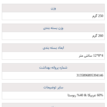
وزن
250 گرم
وزن بسته بندی
260 گرم
ابعاد بسته بندی
4*8*12 سانتی متر
شماره پروانه بهداشت
3135896895394146
سایر توضیحات
60% عربیکا & 40% ربوستا
سینی مهروز کد 2006
اسپری حالت دهنده مو پانته آ کد 04 حجم 500 میلی لیتر
سبد رخت چرک حصیربافی کد L212