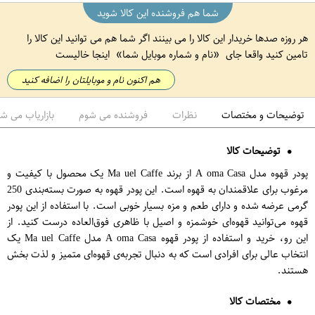
شما هم فروشنده این کالا شوید
هر روزه صدها خریدار این کالا را می بینند اگر شما هم می توانید این کالا را
تامین کنید واقعا جای
نام و شماره موبایل شما
اینجا خالیست
هم اکنون نام و موبایلتان را اضافه کنید
توضیحات و مختصات
نظرات
فروشنده می شوم
بازاریاب می ش
توضیحات کالا
پودر قهوه مدل A oma Casa از برند Ma uel Caffe یک محصول با کیفیت و
مرغوب برای علاقمندان به قهوه است. این پودر قهوه به صورت بسته‌بندی 250
گرمی عرضه شده و دارای طعم و مزه بسیار خوبی است. با استفاده از این پودر
قهوه می‌توانید قهوه‌ای خوشمزه و اصیل با ظاهری فوق‌العاده درست کنید. از
این رو، خرید و استفاده از پودر قهوه A oma Casa مدل Ma uel Caffe یک
انتخاب عالی برای افرادی است که به دنبال تجربه‌ی قهوه‌ای متمیز و لذت بخش
هستند.
مختصات کالا