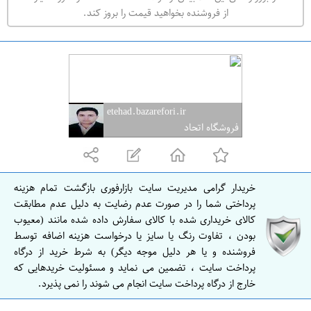
ه
از فروشنده بخواهید قیمت را بروز کند.
ر
ا
ن
ا
ص
etehad.bazarefori.ir
ف
فروشگاه اتحاد
ه
ا
ن
خریدار گرامی مدیریت سایت بازارفوری بازگشت تمام هزینه
ا
پرداختی شما را در صورت عدم رضایت به دلیل عدم مطابقت
ص
کالای خریداری شده با کالای سفارش داده شده مانند (معیوب
بودن ، تفاوت رنگ یا سایز یا درخواست هزینه اضافه توسط
ف
فروشنده و یا هر دلیل موجه دیگر) به شرط خرید از درگاه
ه
پرداخت سایت ، تضمین می نماید و مسئولیت خریدهایی که
ا
خارج از درگاه پرداخت سایت انجام می شوند را نمی پذیرد.
ن