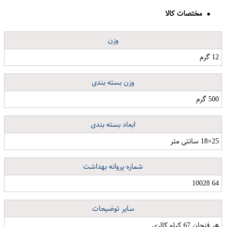
مختصات کالا
وزن
12 گرم
وزن بسته بندی
500 گرم
شلوار زنانه مدل 001 رنگ مشکی
نیم ست نقره زنانه کد 267
کارت پستال ماسا دیزاین طرح دختر و پرنده کد POST19
ابعاد بسته بندی
25×18 سانتی متر
شماره پروانه بهداشت
64 10028
سایر توضیحات
هر فنجان 67 کیلو کالری