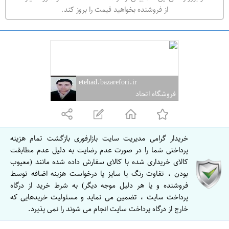
ه
از فروشنده بخواهید قیمت را بروز کند.
ر
ا
ن
ا
ص
etehad.bazarefori.ir
ف
فروشگاه اتحاد
ه
ا
ن
خریدار گرامی مدیریت سایت بازارفوری بازگشت تمام هزینه
ا
پرداختی شما را در صورت عدم رضایت به دلیل عدم مطابقت
ص
کالای خریداری شده با کالای سفارش داده شده مانند (معیوب
بودن ، تفاوت رنگ یا سایز یا درخواست هزینه اضافه توسط
ف
فروشنده و یا هر دلیل موجه دیگر) به شرط خرید از درگاه
ه
پرداخت سایت ، تضمین می نماید و مسئولیت خریدهایی که
ا
خارج از درگاه پرداخت سایت انجام می شوند را نمی پذیرد.
ن