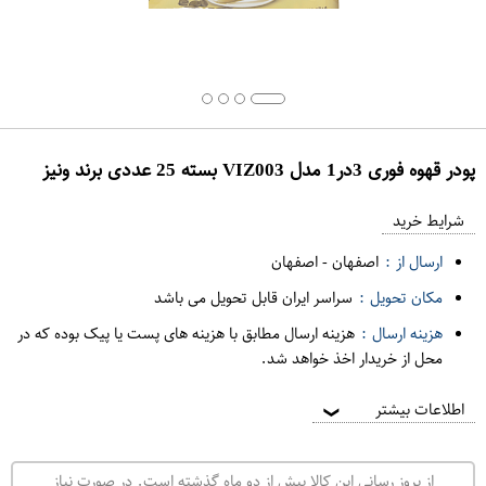
پودر قهوه فوری 3در1 مدل VIZ003 بسته 25 عددی برند ونیز
ع
م
شرایط خرید
د
ارسال از :
اصفهان
-
اصفهان
ه
مکان تحویل :
سراسر ایران قابل تحویل می باشد
ف
هزینه ارسال :
هزینه ارسال مطابق با هزینه های پست یا پیک بوده که در
ر
محل از خریدار اخذ خواهد شد.
و
ش
اطلاعات بیشتر
❯
ی
ت
از بروز رسانی این کالا بیش از دو ماه گذشته است. در صورت نیاز