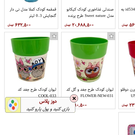
ظرف غذا نوبی مدلid5342.1 به
صندلی غذاخوری کودک کیکابو
قمقمه کودک کملا مدل نی دار
مدل Sweet nature طرح پرنده
گنجایش 0.3 لیتر
۶۳۲,۵۰۰
۲۰,۶۸۸,۵۰۰
۵۶
کابل HDMI مدل H-15 طول 1.5 متر
جانماز مدل AL-S27 بسته 2 عددی
پرده نیروانا مدل pm922 سایز 280 × 140 سانتی متر
اتو مو انزوسالن مدل EN:13851
رن دوقلو
لیوان کودک طرح جغد و گل کد
لیوان کودک طرح جغد کد
COOL-033
FLOWER-NEW-031
❌
دوز پلاس
۳۵۶,۵۰۰
۳۱۰,۵۰۰
۲۳
بازی کنید و پول پارو کنید