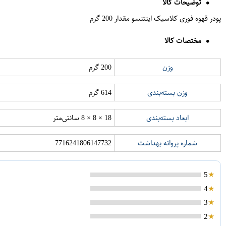
توضیحات کالا
پودر قهوه فوری کلاسیک اینتنسو مقدار 200 گرم
مختصات کالا
وزن
200 گرم
وزن بسته‌بندی
614 گرم
ابعاد بسته‌بندی
18 × 8 × 8 سانتی‌متر
شماره پروانه بهداشت
7716241806147732
5
4
3
2