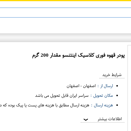
پودر قهوه فوری کلاسیک اینتنسو مقدار 200 گرم
ع
م
شرایط خرید
د
ه
ارسال از :
اصفهان
-
اصفهان
ف
مکان تحویل :
سراسر ایران قابل تحویل می باشد
ر
هزینه ارسال :
هزینه ارسال مطابق با هزینه های پست یا پیک بوده که د
و
ش
اطلاعات بیشتر
❯
ی