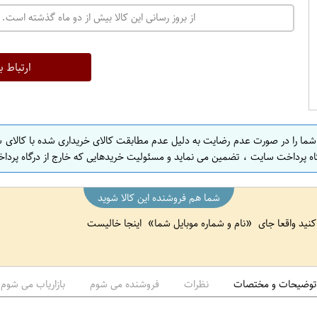
ت
از بروز رسانی این کالا بیش از دو ماه گذشته است. 
ه
ر
ا
ارتباط ب
ن
ا
ص
 شما را در صورت عدم رضایت به دلیل عدم مطابقت کالای خریداری شده با کالای 
ف
اه پرداخت سایت ، تضمین می نماید و مسئولیت خریدهایی که خارج از درگاه پرداخ
ه
ا
شما هم فروشنده این کالا شوید
ن
 کنید واقعا جای
نام و شماره موبایل شما
اینجا خالیست
ا
ص
ف
ه
توضیحات و مختصات
نظرات
فروشنده می شوم
بازاریاب می شوم
ا