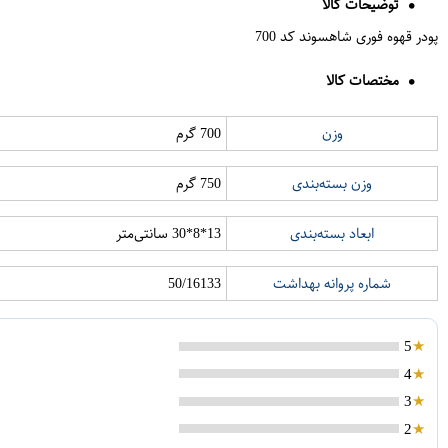
توضیحات کالا
پودر قهوه فوری شاهسوند کد 700
مختصات کالا
وزن
700 گرم
وزن بسته‌بندی
750 گرم
ابعاد بسته‌بندی
13*8*30 سانتی‌متر
شماره پروانه بهداشت
50/16133
5
4
3
2