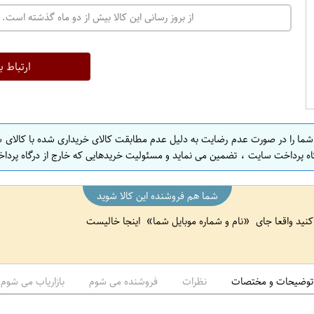
ت
از بروز رسانی این کالا بیش از دو ماه گذشته است. 
ه
ر
ا
ارتباط ب
ن
ا
ص
 شما را در صورت عدم رضایت به دلیل عدم مطابقت کالای خریداری شده با کالای 
ف
اه پرداخت سایت ، تضمین می نماید و مسئولیت خریدهایی که خارج از درگاه پرداخ
ه
ا
شما هم فروشنده این کالا شوید
ن
 کنید واقعا جای
نام و شماره موبایل شما
اینجا خالیست
ا
ص
ف
ه
توضیحات و مختصات
نظرات
فروشنده می شوم
بازاریاب می شوم
ا