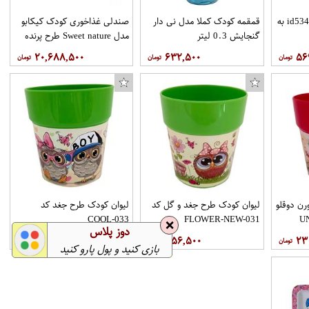
ظرف غذا نوبی مدلid5342.1 به
قمقمه کودک کملا مدل نی دار
صندلی غذاخوری کودک کیکابو
گنجایش 0.3 لیتر
مدل Sweet nature طرح پرنده
۲۰,۶۸۸,۵۰۰
۶۳۲,۵۰۰
۵۶
ماگ طرح ریک اند مورتی مدل NI05
لانه حیوانات خانگی پت بد مدل 3M-GP
رن دوقلو
لیوان کودک طرح جغد و گل کد
لیوان کودک طرح جغد کد
COOL-033
FLOWER-NEW-031
❌
دوز پلاس
۳۵۶,۵۰۰
۳۵۶,۵۰۰
۲۳
بازی کنید و پول پارو کنید