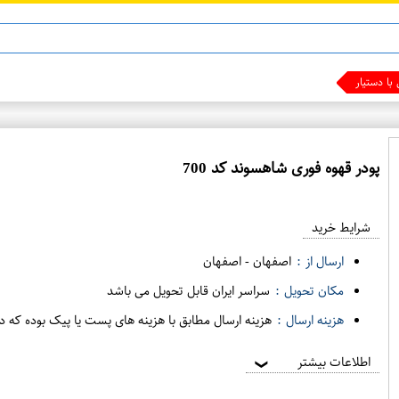
ن 13
ماینوکسیدیل 5%
ی با دستیار هوش مصنوع
پودر قهوه فوری شاهسوند کد 700
ع
م
شرایط خرید
د
ه
ارسال از :
اصفهان
-
اصفهان
ف
مکان تحویل :
سراسر ایران قابل تحویل می باشد
ر
هزینه ارسال :
هزینه ارسال مطابق با هزینه های پست یا پیک بوده که د
و
ش
اطلاعات بیشتر
❯
ی