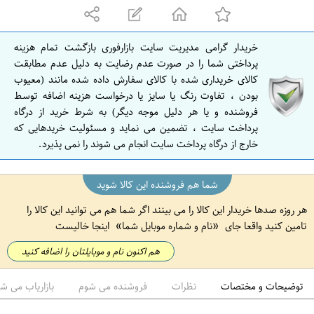
ه
ا
ن
خریدار گرامی مدیریت سایت بازارفوری بازگشت تمام هزینه
ا
پرداختی شما را در صورت عدم رضایت به دلیل عدم مطابقت
ص
کالای خریداری شده با کالای سفارش داده شده مانند (معیوب
بودن ، تفاوت رنگ یا سایز یا درخواست هزینه اضافه توسط
ف
فروشنده و یا هر دلیل موجه دیگر) به شرط خرید از درگاه
ه
پرداخت سایت ، تضمین می نماید و مسئولیت خریدهایی که
ا
خارج از درگاه پرداخت سایت انجام می شوند را نمی پذیرد.
ن
شما هم فروشنده این کالا شوید
هر روزه صدها خریدار این کالا را می بینند اگر شما هم می توانید این کالا را
تامین کنید واقعا جای
نام و شماره موبایل شما
اینجا خالیست
هم اکنون نام و موبایلتان را اضافه کنید
توضیحات و مختصات
نظرات
فروشنده می شوم
بازاریاب می ش