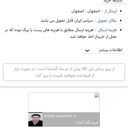
م
شرایط خرید
د
ارسال از :
اصفهان
-
اصفهان
ه
مکان تحویل :
سراسر ایران قابل تحویل می باشد
ف
هزینه ارسال :
هزینه ارسال مطابق با هزینه های پست یا پیک بوده که در
ر
محل از خریدار اخذ خواهد شد.
و
ش
اطلاعات بیشتر
❯
ی
ت
از بروز رسانی این کالا بیش از دو ماه گذشته است. در صورت نیاز
ه
از فروشنده بخواهید قیمت را بروز کند.
ر
ا
ن
ا
ص
etehad.bazarefori.ir
ف
فروشگاه اتحاد