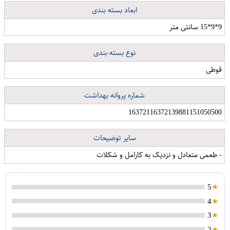
ابعاد بسته بندی
9*9*15 سانتی متر
نوع بسته بندی
قوطی
شماره پروانه بهداشت
16372116372139881151050500
سایر توضیحات
- طعمی متعادل و نزدیک به کارامل و شکلات
5
4
3
گردگیر مدل multi duster
شورت زنانه مدل D503
شیر الیت مدل ربع گرد سایز 1/4
2