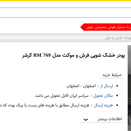
ی با دستیار هوش مصنوعی شوید
نده فرش و مبل
پودر خشک شویی فرش و موکت مدل RM 769 کرشر
ع
م
شرایط خرید
د
ه
ارسال از :
اصفهان
-
اصفهان
ف
مکان تحویل :
سراسر ایران قابل تحویل می باشد
ر
هزینه ارسال :
هزینه ارسال مطابق با هزینه های پست یا پیک بوده که د
و
ش
اطلاعات بیشتر
❯
ی