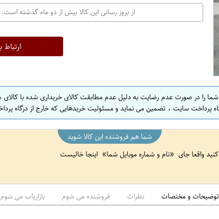
ت
از بروز رسانی این کالا بیش از دو ماه گذشته است. 
ه
ر
ا
ارتباط ب
ن
ا
ص
 شما را در صورت عدم رضایت به دلیل عدم مطابقت کالای خریداری شده با کالای 
ف
اه پرداخت سایت ، تضمین می نماید و مسئولیت خریدهایی که خارج از درگاه پرداخ
ه
ا
شما هم فروشنده این کالا شوید
ن
 کنید واقعا جای
نام و شماره موبایل شما
اینجا خالیست
ا
ص
ف
ه
توضیحات و مختصات
نظرات
فروشنده می شوم
بازاریاب می شوم
ا