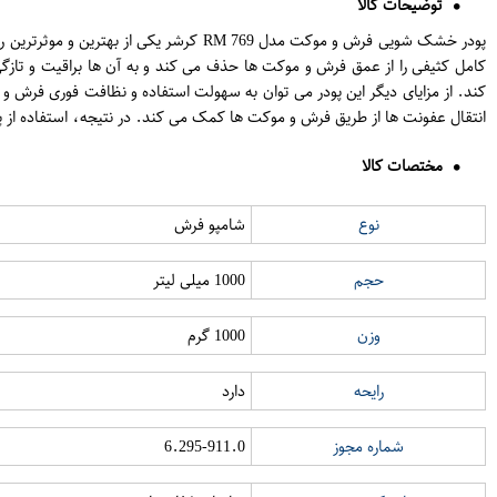
توضیحات کالا
پودر خشک شویی فرش و موکت مدل RM 769 
کامل کثیفی را از عمق فرش و موکت ها حذف می کند و به آن ها براقیت و تاز
کند. از مزایای دیگر این پودر می توان به سهولت استفاده و نظافت فوری فرش و
انتقال عفونت ها از طریق فرش و موکت ها کمک می کند. در نتیجه، استفاده از پودر خشک شویی فرش و موکت مدل RM 769 کرشر نه تنها به تمیزی و زیبایی
مختصات کالا
نوع
شامپو فرش
حجم
1000 میلی لیتر
وزن
1000 گرم
رایحه
دارد
شماره مجوز
6.295-911.0