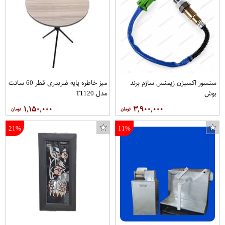
سنسور اکسیژن زیمنس ساژم برند
میز خاطره پایه ضربدری قطر 60 سانت
بوش
مدل T1120
۱,۱۵۰,۰۰۰
۳,۹۰۰,۰۰۰
21%
11%