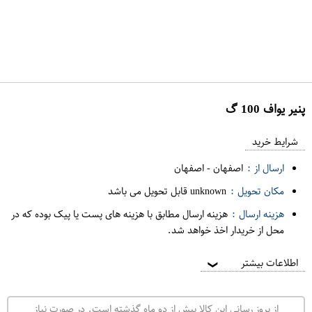
پنير يواف 100 گ
ع
م
شرایط خرید
د
ارسال از :
اصفهان
-
اصفهان
ه
مکان تحویل :
unknown قابل تحویل می باشد
ف
هزینه ارسال :
هزینه ارسال مطابق با هزینه های پست یا پیک بوده که در
ر
محل از خریدار اخذ خواهد شد.
و
ش
اطلاعات بیشتر
❯
ی
ت
از بروز رسانی این کالا بیش از دو ماه گذشته است. در صورت نیاز