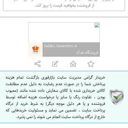
ه
از فروشنده بخواهید قیمت را بروز کند.
ر
ا
ن
ا
ص
fadak1.bazarefori.ir
ف
فروشگاه فدک
ه
ا
ن
خریدار گرامی مدیریت سایت بازارفوری بازگشت تمام هزینه
ا
پرداختی شما را در صورت عدم رضایت به دلیل عدم مطابقت
ص
کالای خریداری شده با کالای سفارش داده شده مانند (معیوب
بودن ، تفاوت رنگ یا سایز یا درخواست هزینه اضافه توسط
ف
فروشنده و یا هر دلیل موجه دیگر) به شرط خرید از درگاه
ه
پرداخت سایت ، تضمین می نماید و مسئولیت خریدهایی که
ا
خارج از درگاه پرداخت سایت انجام می شوند را نمی پذیرد.
ن