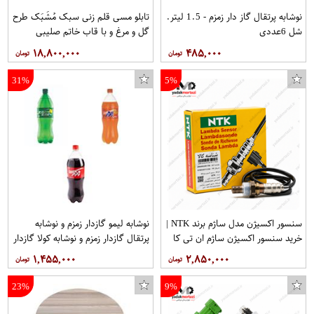
نوشابه پرتقال گاز دار زمزم - 1.5 لیتر.
تابلو مسی قلم زنی سبک مُشَبَک طرح
شل 6عددی
گل و مرغ و با قاب خاتم صلیبی
مخصوص موزه و دکوراسیون در ابعاد
۱۸,۸۰۰,۰۰۰
۴۸۵,۰۰۰
40*80 کد 12 برند قلمستان فروشگاه
قلمستان
31%
5%
سنسور اکسیژن مدل ساژم برند NTK |
نوشابه لیمو گازدار زمزم و نوشابه
خرید سنسور اکسیژن ساژم ان تی کا
پرتقال گازدار زمزم و نوشابه کولا گازدار
زمزم - 1.5 لیتر 3شل 6 عددی.جمعا
۱,۴۵۵,۰۰۰
۲,۸۵۰,۰۰۰
18عدد
23%
9%