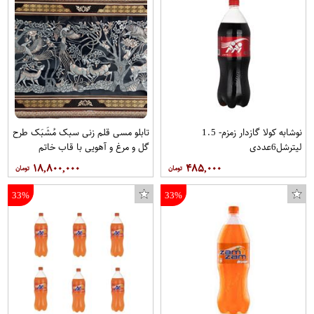
نوشابه کولا گازدار زمزم- 1.5
تابلو مسی قلم زنی سبک مُشَبَک طرح
لیترشل6عددی
گل و مرغ و آهویی با قاب خاتم
صلیبی مخصوص موزه و دکوراسیون در
۱۸,۸۰۰,۰۰۰
۴۸۵,۰۰۰
ابعاد 40*80 کد 1 برند قلمستان
فروشگاه قلمستان
33%
33%