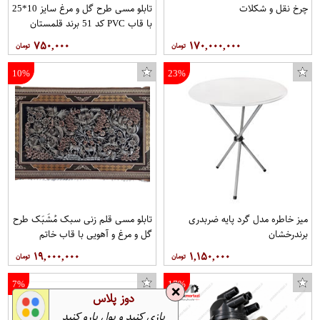
چرخ نقل و شکلات
تابلو مسی طرح گل و مرغ سایز 10*25
با قاب PVC کد 51 برند قلمستان
۷۵۰,۰۰۰
۱۷۰,۰۰۰,۰۰۰
10%
23%
میز خاطره مدل گرد پایه ضربدری
تابلو مسی قلم زنی سبک مُشَبَک طرح
برندرخشان
گل و مرغ و آهویی با قاب خاتم
صلیبی مخصوص موزه و دکوراسیون در
۱۹,۰۰۰,۰۰۰
۱,۱۵۰,۰۰۰
ابعاد 40*80 کد 9 برند قلمستان
فروشگاه قلمستان
7%
17%
❌
دوز پلاس
بازی کنید و پول پارو کنید