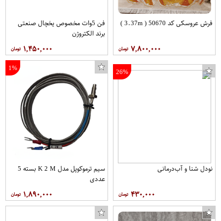
فرش عروسکی کد 50670 ( 3.37m )
فن 5وات مخصوص یخچال صنعتی
برند الکتروژن
۱,۴۵۰,۰۰۰
۷,۸۰۰,۰۰۰
1%
26%
نودل شنا و آب‌درمانی
سیم ترموکوپل مدل K 2 M بسته 5
کابل تبدیل USB به USB-C باسئوس مدل CALEP-C01 طول 0.9 متر
نیم بوت زنانه شهر چرم مدل M5503-1
عددی
۱,۸۹۰,۰۰۰
۴۳۰,۰۰۰