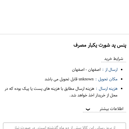
پنس پد شورت يکبار مصرف
ع
م
شرایط خرید
د
ارسال از :
اصفهان
-
اصفهان
ه
مکان تحویل :
unknown قابل تحویل می باشد
ف
هزینه ارسال :
هزینه ارسال مطابق با هزینه های پست یا پیک بوده که در
ر
محل از خریدار اخذ خواهد شد.
و
ش
اطلاعات بیشتر
❯
ی
ت
از بروز رسانی این کالا بیش از دو ماه گذشته است. در صورت نیاز