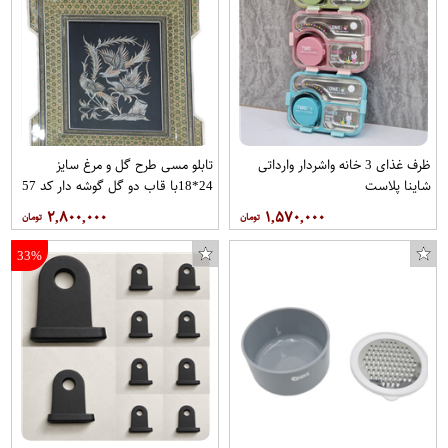
ظرف غذای 3 خانه واشردار وارداتی
تابلو مسی طرح گل و مرغ سایز
شاینا پلاست
24*18با قاب دو گل گوشه دار کد 57
برند قلمستان
۲,۸۰۰,۰۰۰
۱,۵۷۰,۰۰۰
33%