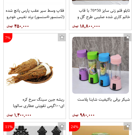
تابلو قلم زنی سایز 50*70 با قاب
فلاپ وسط سپر عقب پارس پانچ شده
خاتم کاری شده صلیبی طرح گل و
(2سنسور-4سنسور) برند نفیس خودرو
مرغ سبک مشبک کد98برند قلمستان
مهر
۴۵۰,۰۰۰
۱۸,۸۰۰,۰۰۰
7%
شیکر برقی باکیفیت شاینا پلاست
ریشه جین سینگ سرخ کره
ای۱۰۰گرمی تقویتی عطاری سالویا
۱,۴۰۰,۰۰۰
۹۸۰,۰۰۰
11%
24%