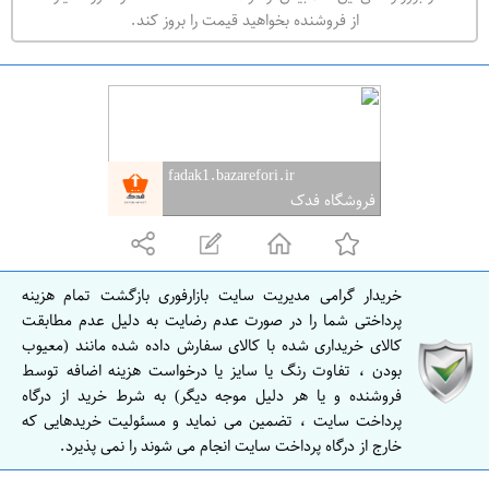
ه
از فروشنده بخواهید قیمت را بروز کند.
ر
ا
ن
ا
ص
fadak1.bazarefori.ir
ف
فروشگاه فدک
ه
ا
ن
خریدار گرامی مدیریت سایت بازارفوری بازگشت تمام هزینه
ا
پرداختی شما را در صورت عدم رضایت به دلیل عدم مطابقت
ص
کالای خریداری شده با کالای سفارش داده شده مانند (معیوب
بودن ، تفاوت رنگ یا سایز یا درخواست هزینه اضافه توسط
ف
فروشنده و یا هر دلیل موجه دیگر) به شرط خرید از درگاه
ه
پرداخت سایت ، تضمین می نماید و مسئولیت خریدهایی که
ا
خارج از درگاه پرداخت سایت انجام می شوند را نمی پذیرد.
ن