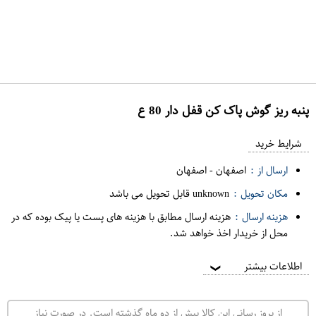
پنبه ريز گوش پاک کن قفل دار 80 ع
ع
م
شرایط خرید
د
ارسال از :
اصفهان
-
اصفهان
ه
مکان تحویل :
unknown قابل تحویل می باشد
ف
هزینه ارسال :
هزینه ارسال مطابق با هزینه های پست یا پیک بوده که در
ر
محل از خریدار اخذ خواهد شد.
و
ش
اطلاعات بیشتر
❯
ی
ت
از بروز رسانی این کالا بیش از دو ماه گذشته است. در صورت نیاز