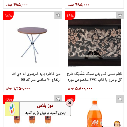
۴۸۵,۰۰۰
۴۸۵,۰۰۰
34%
15%
تابلو مسی قلم زنی سبک مُشَبَک طرح
میز خاطره پایه ضربدری ام دي اف
گل و مرغ با قاب PVC مخصوص موزه
ارتفاع ٧٠ سانتي متر کد 06
و دکوراسیون در ابعاد 30*60 کد 17
۱,۲۵۰,۰۰۰
۵,۸۰۰,۰۰۰
برند قلمستان فروشگاه قلمستان
40%
33%
❌
دوز پلاس
بازی کنید و پول پارو کنید
❌