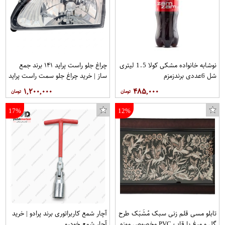
نوشابه خانواده مشکی کولا 1.5 لیتری
چراغ جلو راست پراید ۱۴۱ برند جمع
شل 6عددی برندزمزم
ساز | خرید چراغ جلو سمت راست پراید
141
۱,۲۰۰,۰۰۰
۴۸۵,۰۰۰
17%
12%
تابلو مسی قلم زنی سبک مُشَبَک طرح
آچار شمع کاربراتوری برند پرادو | خرید
گل و مرغ با قاب PVC مخصوص موزه
آچار شمع خودرو