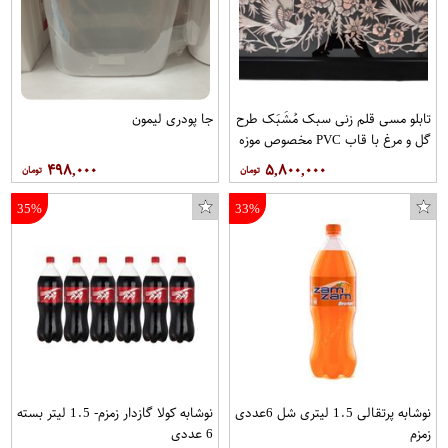
تابلو مسی قلم زنی سبک مُشَبَک طرح
جا پودری لیمون
گل و مرغ با قاب PVC مخصوص موزه
و دکوراسیون در ابعاد 30*60 کد 16
۴۹۸,۰۰۰
۵,۸۰۰,۰۰۰
برند قلمستان فروشگاه قلمستان
35%
33%
نوشابه پرتقالی 1.5 لیتری شل 6عددی
نوشابه کولا گازدار زمزم- 1.5 لیتر بسته
زمزم
6 عددی