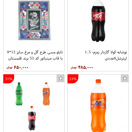
نوشابه کولا گازدار زمزم- 1.5
تابلو مسی طرح گل و مرغ سایز 13*9
لیترشل6عددی
با قاب مینیاتور کد 53 برند قلمستان
۶۵۰,۰۰۰
۴۸۵,۰۰۰
31%
33%