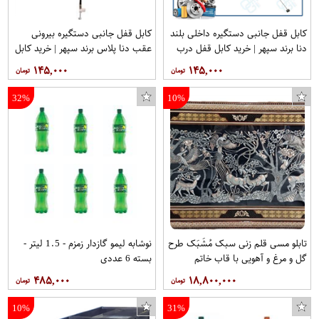
کابل قفل جانبی دستگیره داخلی بلند
کابل قفل جانبی دستگیره بیرونی
دنا برند سپهر | خرید کابل قفل درب
عقب دنا پلاس برند سپهر | خرید کابل
دنا
قفل درب دنا پلاس
۱۴۵,۰۰۰
۱۴۵,۰۰۰
32%
10%
تابلو مسی قلم زنی سبک مُشَبَک طرح
نوشابه لیمو گازدار زمزم - 1.5 لیتر -
لیقه کد 02 بسته 5 عددی
تابلو شاسی گالری استاربوی طرح ارباب حلقه ها مدل هنری 344
گل و مرغ و آهویی با قاب خاتم
بسته 6 عددی
صلیبی مخصوص موزه و دکوراسیون در
۴۸۵,۰۰۰
۱۸,۸۰۰,۰۰۰
ابعاد 40*80 کد 1 برند قلمستان
فروشگاه قلمستان
10%
31%