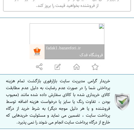
ه
از فروشنده بخواهید قیمت را بروز کند.
ر
ا
ن
ا
ص
fadak1.bazarefori.ir
ف
فروشگاه فدک
ه
ا
ن
خریدار گرامی مدیریت سایت بازارفوری بازگشت تمام هزینه
ا
پرداختی شما را در صورت عدم رضایت به دلیل عدم مطابقت
ص
کالای خریداری شده با کالای سفارش داده شده مانند (معیوب
بودن ، تفاوت رنگ یا سایز یا درخواست هزینه اضافه توسط
ف
فروشنده و یا هر دلیل موجه دیگر) به شرط خرید از درگاه
ه
پرداخت سایت ، تضمین می نماید و مسئولیت خریدهایی که
ا
خارج از درگاه پرداخت سایت انجام می شوند را نمی پذیرد.
ن