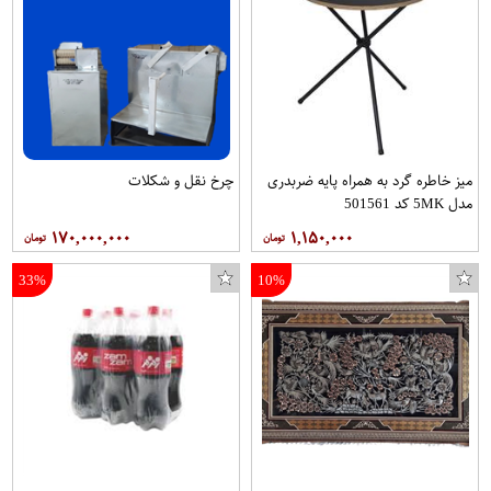
میز خاطره گرد به همراه پایه ضربدری
چرخ نقل و شکلات
مدل 5MK کد 501561
۱۷۰,۰۰۰,۰۰۰
۱,۱۵۰,۰۰۰
33%
10%