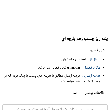
پنبه ريز چسب زخم پارچه اي
ع
م
شرایط خرید
د
ارسال از :
اصفهان
-
اصفهان
ه
مکان تحویل :
unknown قابل تحویل می باشد
ف
هزینه ارسال :
هزینه ارسال مطابق با هزینه های پست یا پیک بوده که در
ر
محل از خریدار اخذ خواهد شد.
و
ش
اطلاعات بیشتر
❯
ی
ت
از بروز رسانی این کالا بیش از دو ماه گذشته است. در صورت نیاز