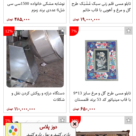
تابلو مسی قلم زنی سبک مُشَبَک طرح
نوشابه مشکی خانواده 1500سی سی
گل و مرغ و آهویی با قاب خاتم
شل6 عددی برند زمزم
صلیبی مخصوص موزه و دکوراسیون در
۴۸۵,۰۰۰
۱۹,۰۰۰,۰۰۰
ابعاد 40*80 کد 9 برند قلمستان
فروشگاه قلمستان
12%
7%
تابلو مسی طرح گل و مرغ سایز 13*9
دستگاه دراژه و روکش کردن نقل و
با قاب مینیاتور کد 53 برند قلمستان
شکلات
۱۱۰,۰۰۰,۰۰۰
۶۵۰,۰۰۰
5%
10%
❌
دوز پلاس
بازی کنید و پول پارو کنید