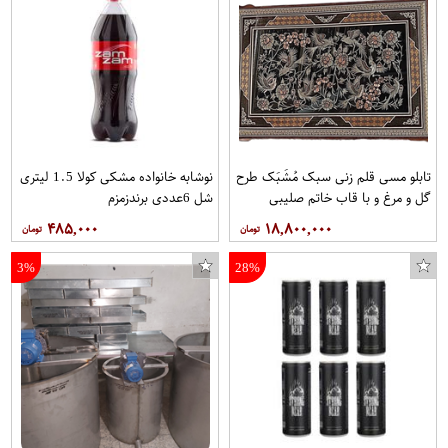
تابلو مسی قلم زنی سبک مُشَبَک طرح
نوشابه خانواده مشکی کولا 1.5 لیتری
گل و مرغ و با قاب خاتم صلیبی
شل 6عددی برندزمزم
مخصوص موزه و دکوراسیون در ابعاد
۴۸۵,۰۰۰
۱۸,۸۰۰,۰۰۰
40*80 کد 12 برند قلمستان فروشگاه
قلمستان
3%
28%