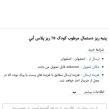
پنبه ريز دستمال مرطوب کودک 70 ريز پلاس آبي
ع
م
شرایط خرید
د
ارسال از :
اصفهان
-
اصفهان
ه
مکان تحویل :
unknown قابل تحویل می باشد
ف
هزینه ارسال :
هزینه ارسال مطابق با هزینه های پست یا پیک بوده که در
ر
محل از خریدار اخذ خواهد شد.
و
ش
اطلاعات بیشتر
❯
ی
ت
از بروز رسانی این کالا بیش از دو ماه گذشته است. در صورت نیاز