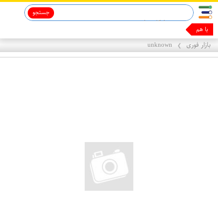
جستجو
با همین گوش
بازار فوری
unknown
❯