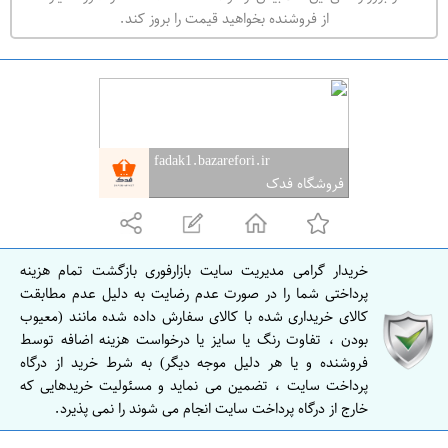
ه
از فروشنده بخواهید قیمت را بروز کند.
ر
ا
ن
ا
ص
fadak1.bazarefori.ir
ف
فروشگاه فدک
ه
ا
ن
خریدار گرامی مدیریت سایت بازارفوری بازگشت تمام هزینه
ا
پرداختی شما را در صورت عدم رضایت به دلیل عدم مطابقت
ص
کالای خریداری شده با کالای سفارش داده شده مانند (معیوب
بودن ، تفاوت رنگ یا سایز یا درخواست هزینه اضافه توسط
ف
فروشنده و یا هر دلیل موجه دیگر) به شرط خرید از درگاه
ه
پرداخت سایت ، تضمین می نماید و مسئولیت خریدهایی که
ا
خارج از درگاه پرداخت سایت انجام می شوند را نمی پذیرد.
ن