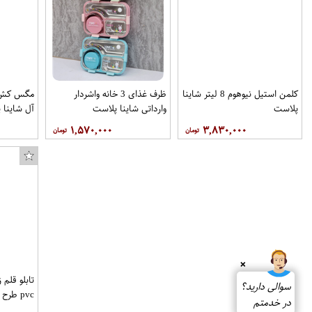
کلمن استیل نیوهوم 8 لیتر شاینا
ظرف غذای 3 خانه واشردار
مگس کش پل
پلاست
وارداتی شاینا پلاست
آل شاینا 
۱,۵۷۰,۰۰۰
۳,۸۳۰,۰۰۰
❌
سوالی دارید؟
pvc طر
در خدمتم
مشبک کد 99 برند قلمس