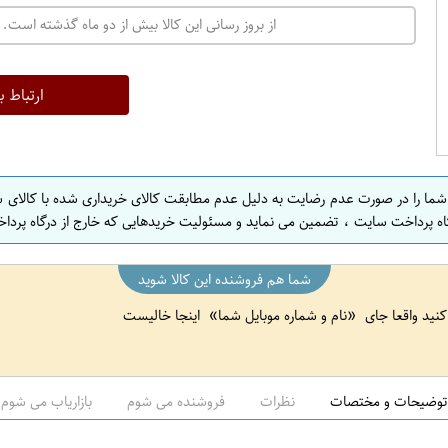
ت
از بروز رسانی این کالا بیش از دو ماه گذشته است. 
ه
ر
ا
ارتباط ب
ن
ا
ص
 شما را در صورت عدم رضایت به دلیل عدم مطابقت کالای خریداری شده با کالای 
ف
اه پرداخت سایت ، تضمین می نماید و مسئولیت خریدهایی که خارج از درگاه پرداخ
ه
ا
شما هم فروشنده این کالا شوید
ن
 کنید واقعا جای
نام و شماره موبایل شما
اینجا خالیست
ا
ص
ف
ه
توضیحات و مختصات
نظرات
فروشنده می شوم
بازاریاب می شوم
ا