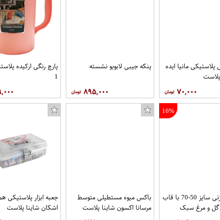
استیکی مانیا ایده
پنکه جیبی لابوبو نشسته
پارچ رنگی ارکیده پلاست
پلاست
1
۹,۰۰۰
۸۹۵,۰۰۰
۷۰,۰۰۰
16%
تابلو قلم زنی سایز 50-70 با قاب
باکس میوه مستطیلی متوسط
جعبه ابزار پلاستیکی هم
ح گل و مرغ سبک
مرسانا اکسون شاینا پلاست
اشکان شاینا پلاست
تان