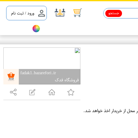
جستجو
ورود / ثبت نام
fadak1.bazarefori.ir
فروشگاه فدک
ر محل از خریدار اخذ خواهد شد.