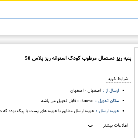
ماینوکسیدیل 5%
پنبه ريز دستمال مرطوب کودک استوانه ريز پلاس 50
ع
م
شرایط خرید
د
ه
ارسال از :
اصفهان
-
اصفهان
ف
مکان تحویل :
unknown قابل تحویل می باشد
ر
هزینه ارسال :
هزینه ارسال مطابق با هزینه های پست یا پیک بوده که د
و
ش
اطلاعات بیشتر
❯
ی