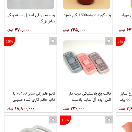
مهراد
رب گوجه شیشه1600 گرم نامزد
رنده مخروطی استیل دسته رنگی
سایز بزرگ
۴۷۰,۰۰۰
۲۶۵,۰۰۰
۶۳
10%
5%
غ سایز
قالب یخ پلاستیکی درب دار
تابلو قلم زنی سایز 50*70 با
40*30 با قاب PVC کد 60 برند
البرز ایده آل شاینا پلاست
قاب خاتم کاری شده صلیبی
طرح گل و مرغ سبک مشبک
۱۸,۸۰۰,۰۰۰
۲۳۰,۰۰۰
۳,
کد98برند قلمستان
13%