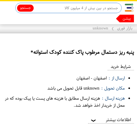
جستجو
پیشنها
بازار فوری
unknown
❯
پنبه ريز دستمال مرطوب پاک کننده کودک استوانه*
ع
م
شرایط خرید
د
ارسال از :
اصفهان
-
اصفهان
ه
مکان تحویل :
unknown قابل تحویل می باشد
ف
هزینه ارسال :
هزینه ارسال مطابق با هزینه های پست یا پیک بوده که در
ر
محل از خریدار اخذ خواهد شد.
و
ش
اطلاعات بیشتر
❯
ی
ت