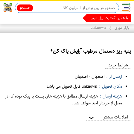
جستجو
با همین گوشیت پول دربیار
بازار فوری
unknown
❯
پنبه ريز دستمال مرطوب آرايش پاک کن*
ع
م
شرایط خرید
د
ارسال از :
اصفهان
-
اصفهان
ه
مکان تحویل :
unknown قابل تحویل می باشد
ف
هزینه ارسال :
هزینه ارسال مطابق با هزینه های پست یا پیک بوده که در
ر
محل از خریدار اخذ خواهد شد.
و
ش
اطلاعات بیشتر
❯
ی
ت