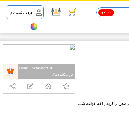
جستجو
ورود / ثبت نام
fadak1.bazarefori.ir
فروشگاه فدک
ر محل از خریدار اخذ خواهد شد.