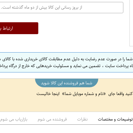
ت
از بروز رسانی این کالا بیش از دو ماه گذشته است. 
ه
ر
ا
ارتباط ب
ن
ا
ص
 شما را در صورت عدم رضایت به دلیل عدم مطابقت کالای خریداری شده با کالای 
ف
اه پرداخت سایت ، تضمین می نماید و مسئولیت خریدهایی که خارج از درگاه پرداخ
ه
ا
شما هم فروشنده این کالا شوید
ن
 کنید واقعا جای
نام و شماره موبایل شما
اینجا خالیست
ا
ص
ف
ه
توضیحات و مختصات
نظرات
فروشنده می شوم
بازاریاب می شوم
ا