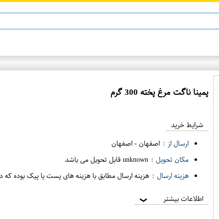
پمينا ناگت مرغ پخته 300 گرم
ع
م
شرایط خرید
د
ه
ارسال از :
اصفهان
-
اصفهان
ف
مکان تحویل :
unknown قابل تحویل می باشد
ر
هزینه ارسال :
هزینه ارسال مطابق با هزینه های پست یا پیک بوده که د
و
ش
اطلاعات بیشتر
❯
ی