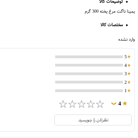
توضیحات کالا
پمینا ناگت مرغ پخته 300 گرم
مختصات کالا
وارد نشده
5
4
3
2
1
☆
☆
☆
☆
☆
4
❯
0
5
نظرتان را بنویسید
1
4