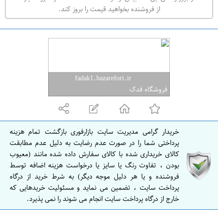
ه
از فروشنده بخواهید قیمت را بروز کند.
ر
ا
ن
ا
ص
fadak1.bazarefori.ir
ف
فروشگاه فدک
ه
ا
ن
خریدار گرامی مدیریت سایت بازارفوری بازگشت تمام هزینه
ا
پرداختی شما را در صورت عدم رضایت به دلیل عدم مطابقت
ص
کالای خریداری شده با کالای سفارش داده شده مانند (معیوب
بودن ، تفاوت رنگ یا سایز یا درخواست هزینه اضافه توسط
ف
فروشنده و یا هر دلیل موجه دیگر) به شرط خرید از درگاه
ه
پرداخت سایت ، تضمین می نماید و مسئولیت خریدهایی که
ا
خارج از درگاه پرداخت سایت انجام می شوند را نمی پذیرد.
ن