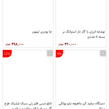
نوشابه انرژی زا گاز دار استرانگ بر
جا پودری لیمون
بسته 6 عددی
۴۹۸,۰۰۰
۴۲۰,۰۰۰
12%
6%
دستگاه سفید کن ماهیچه بازو پولکی
تابلو مسی قلم زنی سبک مُشَبَک طرح
و نقل
گل و مرغ با قاب خاتم مینیاتوری