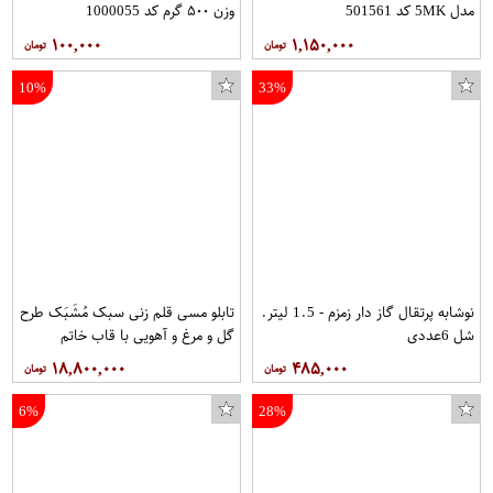
مدل 5MK کد 501561
وزن ۵۰۰ گرم کد 1000055
۱۰۰,۰۰۰
۱,۱۵۰,۰۰۰
10%
33%
نوشابه پرتقال گاز دار زمزم - 1.5 لیتر.
تابلو مسی قلم زنی سبک مُشَبَک طرح
شل 6عددی
گل و مرغ و آهویی با قاب خاتم
صلیبی مخصوص موزه و دکوراسیون در
۱۸,۸۰۰,۰۰۰
۴۸۵,۰۰۰
ابعاد 40*80 کد 10 برند قلمستان
فروشگاه قلمستان
6%
28%