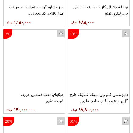
نوشابه پرتقال گاز دار بسته 6 عددی
میز خاطره گرد به همراه پایه ضربدری
1.5 لیتری زمزم
مدل 5MK کد 501561
۱,۱۵۰,۰۰۰
۴۸۵,۰۰۰
3%
10%
تابلو مسی قلم زنی سبک مُشَبَک طرح
دیگهای پخت صنعتی حرارت
مایع دستشویی صحت مدل White Bubble حجم 500 میلی لیتر
پیش بند کودک مدل Happy Farm 1
گل و مرغ و با قاب خاتم صلیبی
غیرمستقیم
مخصوص موزه و دکوراسیون در ابعاد
۱۴۰,۰۰۰,۰۰۰
۱۸,۸۰۰,۰۰۰
40*80 کد 12 برند قلمستان فروشگاه
قلمستان
20%
31%