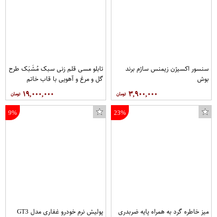
سنسور اکسیژن زیمنس ساژم برند
تابلو مسی قلم زنی سبک مُشَبَک طرح
بوش
گل و مرغ و آهویی با قاب خاتم
صلیبی مخصوص موزه و دکوراسیون در
۱۹,۰۰۰,۰۰۰
۳,۹۰۰,۰۰۰
ابعاد 40*80 کد 9 برند قلمستان
فروشگاه قلمستان
9%
23%
میز خاطره گرد به همراه پایه ضربدری
پولیش نرم خودرو غفاری مدل GT3