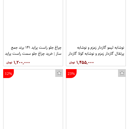
نوشابه لیمو گازدار زمزم و نوشابه
چراغ جلو راست پراید ۱۴۱ برند جمع
پرتقال گازدار زمزم و نوشابه کولا گازدار
ساز | خرید چراغ جلو سمت راست پراید
زمزم - 1.5 لیتر 3شل 6 عددی.جمعا
141
۱,۲۰۰,۰۰۰
۱,۴۵۵,۰۰۰
18عدد
12%
23%