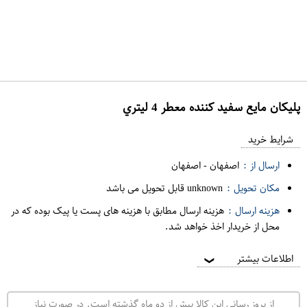
پليکان مايع سفيد کننده معطر 4 ليتري
ع
م
شرایط خرید
د
ارسال از :
اصفهان
-
اصفهان
ه
مکان تحویل :
unknown قابل تحویل می باشد
ف
هزینه ارسال :
هزینه ارسال مطابق با هزینه های پست یا پیک بوده که در
ر
محل از خریدار اخذ خواهد شد.
و
ش
اطلاعات بیشتر
❯
ی
ت
از بروز رسانی این کالا بیش از دو ماه گذشته است. در صورت نیاز