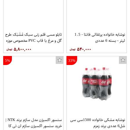
نوشابه خانواده پرتقالی فانتا - 1.5
تابلو مسی قلم زنی سبک مُشَبَک طرح
لیتر - بسته 6 عددی
گل و مرغ با قاب PVC مخصوص موزه
و دکوراسیون در ابعاد 30*60 کد 15
۵,۸۰۰,۰۰۰
۵۴۰,۰۰۰
برند قلمستان فروشگاه قلمستان
5%
33%
نوشابه مشکی خانواده 1500سی سی
سنسور اکسیژن مدل ساژم برند NTK |
شل6 عددی برند زمزم
خرید سنسور اکسیژن ساژم ان تی کا