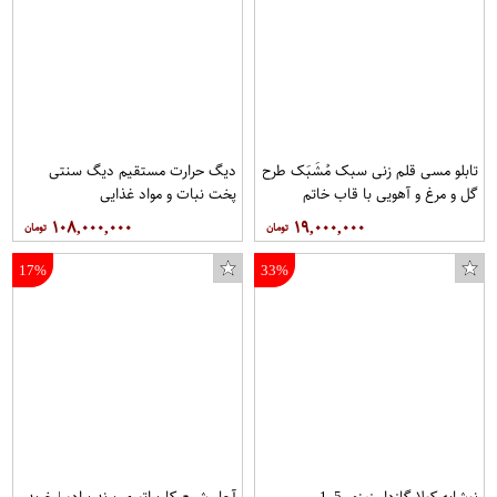
تابلو مسی قلم زنی سبک مُشَبَک طرح
دیگ حرارت مستقیم دیگ سنتی
گل و مرغ و آهویی با قاب خاتم
پخت نبات و مواد غذایی
صلیبی مخصوص موزه و دکوراسیون در
۱۰۸,۰۰۰,۰۰۰
۱۹,۰۰۰,۰۰۰
ابعاد 40*80 کد 9 برند قلمستان
فروشگاه قلمستان
17%
33%
نوشابه کولا گازدار زمزم- 1.5
آچار شمع کاربراتوری برند پرادو | خرید