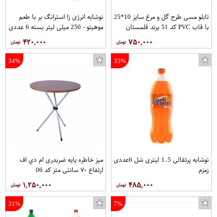
تابلو مسی طرح گل و مرغ سایز 10*25
نوشابه انرژی زا استرانگ بر با طعم
با قاب PVC کد 51 برند قلمستان
موهیتو - 250 میلی لیتر بسته 6 عددی
۴۲۰,۰۰۰
۷۵۰,۰۰۰
34%
33%
نوشابه پرتقالی 1.5 لیتری شل 6عددی
میز خاطره پایه ضربدری ام دي اف
زمزم
ارتفاع ٧٠ سانتي متر کد 06
۱,۲۵۰,۰۰۰
۴۸۵,۰۰۰
31%
7%