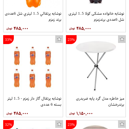
نوشابه خانواده مشکی کولا 1.5 لیتری
نوشابه پرتقالي 1.5 ليتري شل 6عددی
شل 6عددی برندزمزم
برند زمزم
۴۸۵,۰۰۰
۴۸۵,۰۰۰
33%
23%
میز خاطره مدل گرد پایه ضربدری
نوشابه پرتقال گاز دار زمزم - 1.5 لیتر
ساعت مچی عقربه ای زنانه مدل IS 9553 SE به همراه دستمال مخصوص نانو برند کلیر واچ
کفش مخصوص پیاده روی زنانه مدل Go walk کد981 رنگ مشکی
برندرخشان
بسته 6 عددی
۴۸۵,۰۰۰
۱,۱۵۰,۰۰۰
32%
23%