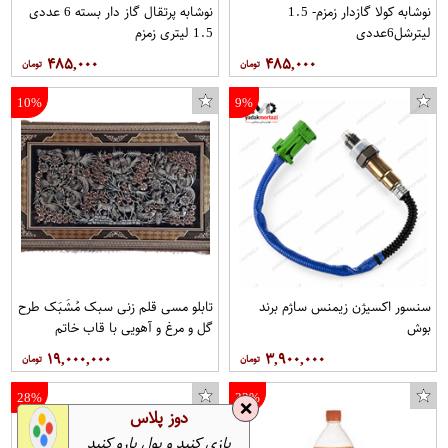
نوشابه کولا گازدار زمزم- 1.5
نوشابه پرتقال گاز دار بسته 6 عددی
لیترشل6عددی
1.5 لیتری زمزم
۴۸۵,۰۰۰
۴۸۵,۰۰۰
10%
9%
سنسور اکسیژن زیمنس ساژم برند
تابلو مسی قلم زنی سبک مُشَبَک طرح
بوش
گل و مرغ و آهویی با قاب خاتم
صلیبی مخصوص موزه و دکوراسیون در
۱۹,۰۰۰,۰۰۰
۳,۹۰۰,۰۰۰
ابعاد 40*80 کد 9 برند قلمستان
فروشگاه قلمستان
28%
33%
❌
دوز پلاس
بازی کنید و پول پارو کنید