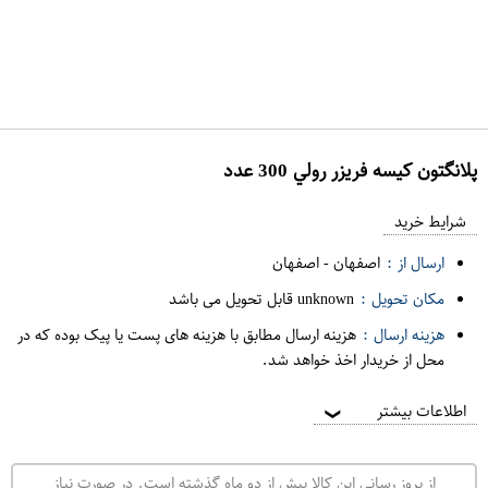
پلانگتون کيسه فريزر رولي 300 عدد
ع
م
شرایط خرید
د
ارسال از :
اصفهان
-
اصفهان
ه
مکان تحویل :
unknown قابل تحویل می باشد
ف
هزینه ارسال :
هزینه ارسال مطابق با هزینه های پست یا پیک بوده که در
ر
محل از خریدار اخذ خواهد شد.
و
ش
اطلاعات بیشتر
❯
ی
ت
از بروز رسانی این کالا بیش از دو ماه گذشته است. در صورت نیاز