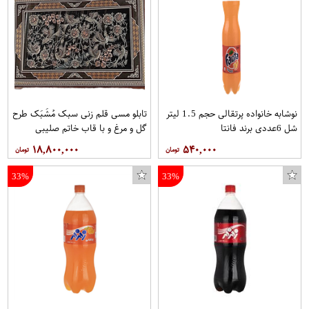
نوشابه خانواده پرتقالی حجم 1.5 لیتر
تابلو مسی قلم زنی سبک مُشَبَک طرح
شل 6عددی برند فانتا
گل و مرغ و با قاب خاتم صلیبی
مخصوص موزه و دکوراسیون در ابعاد
۱۸,۸۰۰,۰۰۰
۵۴۰,۰۰۰
40*80 کد 12 برند قلمستان فروشگاه
قلمستان
33%
33%