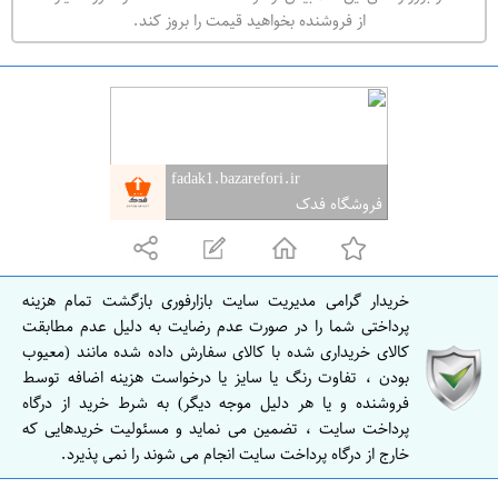
ه
از فروشنده بخواهید قیمت را بروز کند.
ر
ا
ن
ا
ص
fadak1.bazarefori.ir
ف
فروشگاه فدک
ه
ا
ن
خریدار گرامی مدیریت سایت بازارفوری بازگشت تمام هزینه
ا
پرداختی شما را در صورت عدم رضایت به دلیل عدم مطابقت
ص
کالای خریداری شده با کالای سفارش داده شده مانند (معیوب
بودن ، تفاوت رنگ یا سایز یا درخواست هزینه اضافه توسط
ف
فروشنده و یا هر دلیل موجه دیگر) به شرط خرید از درگاه
ه
پرداخت سایت ، تضمین می نماید و مسئولیت خریدهایی که
ا
خارج از درگاه پرداخت سایت انجام می شوند را نمی پذیرد.
ن