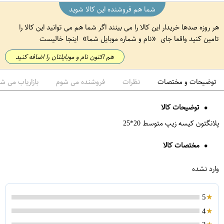
شما هم فروشنده این کالا شوید
هر روزه صدها خریدار این کالا را می بینند اگر شما هم می توانید این کالا را
تامین کنید واقعا جای
نام و شماره موبایل شما
اینجا خالیست
هم اکنون نام و موبایلتان را اضافه کنید
توضیحات و مختصات
نظرات
فروشنده می شوم
بازاریاب می ش
توضیحات کالا
پلانگتون کیسه زیپ متوسط 20*25
مختصات کالا
وارد نشده
شیر آشپزخانه کلار مدل نیو فلت 01
دستگاه جوش لوله سبز هیتا مدل 6266WI
5
4