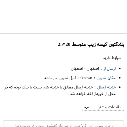
پلانگتون کيسه زيپ متوسط 20*25
ع
م
شرایط خرید
د
ارسال از :
اصفهان
-
اصفهان
ه
مکان تحویل :
unknown قابل تحویل می باشد
ف
هزینه ارسال :
هزینه ارسال مطابق با هزینه های پست یا پیک بوده که در
ر
محل از خریدار اخذ خواهد شد.
و
ش
اطلاعات بیشتر
❯
ی
ت
از بروز رسانی این کالا بیش از دو ماه گذشته است. در صورت نیاز