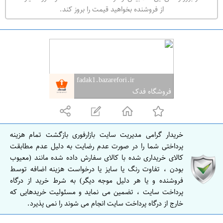
ه
از فروشنده بخواهید قیمت را بروز کند.
ر
ا
ن
ا
ص
fadak1.bazarefori.ir
ف
فروشگاه فدک
ه
ا
ن
خریدار گرامی مدیریت سایت بازارفوری بازگشت تمام هزینه
ا
پرداختی شما را در صورت عدم رضایت به دلیل عدم مطابقت
ص
کالای خریداری شده با کالای سفارش داده شده مانند (معیوب
بودن ، تفاوت رنگ یا سایز یا درخواست هزینه اضافه توسط
ف
فروشنده و یا هر دلیل موجه دیگر) به شرط خرید از درگاه
ه
پرداخت سایت ، تضمین می نماید و مسئولیت خریدهایی که
ا
خارج از درگاه پرداخت سایت انجام می شوند را نمی پذیرد.
ن