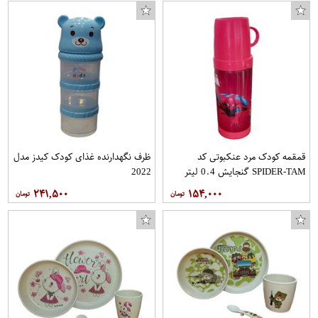
قمقمه کودک مرد عنکبوتی کد
ظرف نگهدارنده غذای کودک کیدز مدل
SPIDER-TAM گنجایش 0.4 لیتر
2022
۲۴۱,۵۰۰
۱۵۴,۰۰۰
کابل تبدیل USB به microUSB آیبولی مدل S.61 طول 1 متر