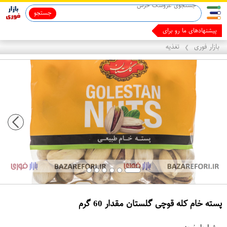
جستجو
پیشنهادهای ما رو برای کسب درآ
بازار فوری
تغذیه
❯
پسته خام کله قوچی گلستان مقدار 60 گرم
ع