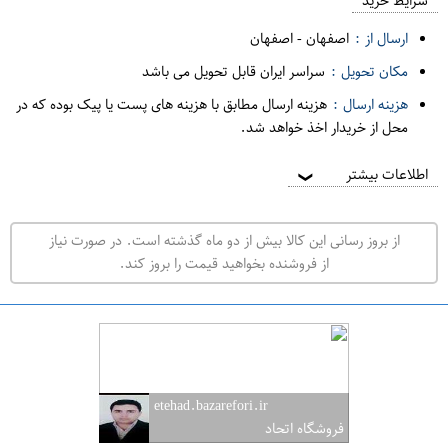
م
شرایط خرید
د
ارسال از :
اصفهان
-
اصفهان
ه
مکان تحویل :
سراسر ایران قابل تحویل می باشد
ف
هزینه ارسال :
هزینه ارسال مطابق با هزینه های پست یا پیک بوده که در
ر
محل از خریدار اخذ خواهد شد.
و
ش
اطلاعات بیشتر
❯
ی
ت
از بروز رسانی این کالا بیش از دو ماه گذشته است. در صورت نیاز
ه
از فروشنده بخواهید قیمت را بروز کند.
ر
ا
ن
ا
ص
etehad.bazarefori.ir
ف
فروشگاه اتحاد