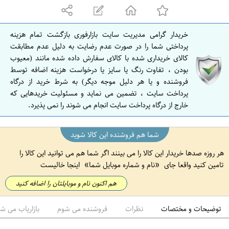
ه
ا
ن
خریدار گرامی مدیریت سایت بازارفوری بازگشت تمام هزینه
ا
پرداختی شما را در صورت عدم رضایت به دلیل عدم مطابقت
ص
کالای خریداری شده با کالای سفارش داده شده مانند (معیوب
بودن ، تفاوت رنگ یا سایز یا درخواست هزینه اضافه توسط
ف
فروشنده و یا هر دلیل موجه دیگر) به شرط خرید از درگاه
ه
پرداخت سایت ، تضمین می نماید و مسئولیت خریدهایی که
ا
خارج از درگاه پرداخت سایت انجام می شوند را نمی پذیرد.
ن
شما هم فروشنده این کالا شوید
هر روزه صدها خریدار این کالا را می بینند اگر شما هم می توانید این کالا را
تامین کنید واقعا جای
نام و شماره موبایل شما
اینجا خالیست
هم اکنون نام و موبایلتان را اضافه کنید
توضیحات و مختصات
نظرات
فروشنده می شوم
بازاریاب می ش