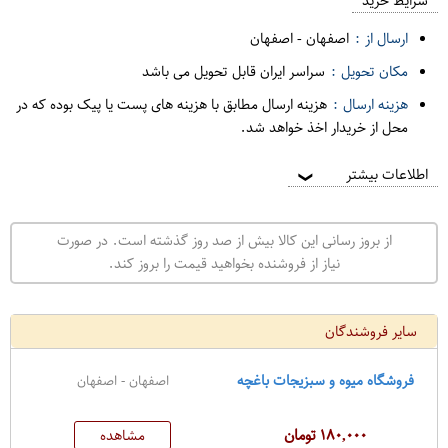
م
شرایط خرید
د
ارسال از :
اصفهان
-
اصفهان
ه
مکان تحویل :
سراسر ایران قابل تحویل می باشد
ف
هزینه ارسال :
هزینه ارسال مطابق با هزینه های پست یا پیک بوده که در
ر
محل از خریدار اخذ خواهد شد.
و
ش
اطلاعات بیشتر
❯
ی
ت
از بروز رسانی این کالا بیش از صد روز گذشته است. در صورت
ه
نیاز از فروشنده بخواهید قیمت را بروز کند.
ر
ا
سایر فروشندگان
ن
فروشگاه میوه و سبزیجات باغچه
اصفهان - اصفهان
۱۸۰,۰۰۰ تومان
مشاهده