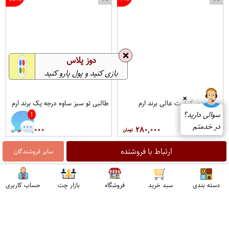
❌
دوز پلاس
بازی کنید و پول پارو کنید
❌
موز هندی کیفیت عالی برند ارم
طالبی تو سبز ساوه درجه یک برند ارم
سوالی دارید؟
1
در خدمتم
۹۰,۰۰۰
۲۸۰,۰۰۰
12%
9%
ارتباط با فروشنده
سایر فروشندگان
دسته بندی
سبد خرید
فروشگاه
بازار چت
حساب کاربری
اپراتور 1 :