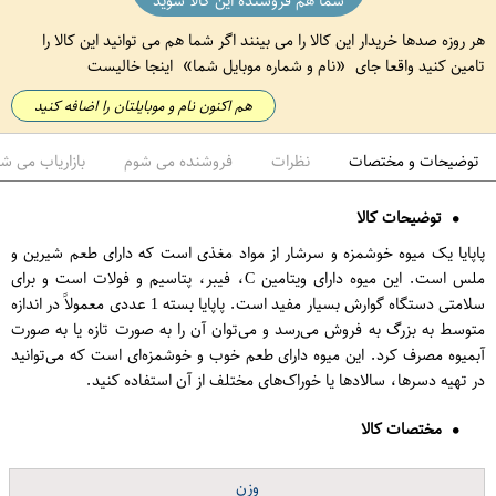
شما هم فروشنده این کالا شوید
هر روزه صدها خریدار این کالا را می بینند اگر شما هم می توانید این کالا را
تامین کنید واقعا جای
نام و شماره موبایل شما
اینجا خالیست
هم اکنون نام و موبایلتان را اضافه کنید
توضیحات و مختصات
نظرات
فروشنده می شوم
بازاریاب می ش
توضیحات کالا
پاپایا یک میوه خوشمزه و سرشار از مواد مغذی است که دارای طعم شیرین و
ملس است. این میوه دارای ویتامین C، فیبر، پتاسیم و فولات است و برای
سلامتی دستگاه گوارش بسیار مفید است. پاپایا بسته 1 عددی معمولاً در اندازه
متوسط به بزرگ به فروش می‌رسد و می‌توان آن را به صورت تازه یا به صورت
آبمیوه مصرف کرد. این میوه دارای طعم خوب و خوشمزه‌ای است که می‌توانید
در تهیه دسرها، سالادها یا خوراک‌های مختلف از آن استفاده کنید.
مختصات کالا
دستبند مردانه گالری عزیزی کد GZ98214
وزن