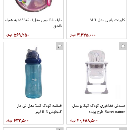
کابینت باتری مدل AU1
ظرف غذا نوبی مدلid5342.1 به همراه
قاشق
۵۶۹,۲۵۰
۳,۳۳۵,۰۰۰
صندلی غذاخوری کودک کیکابو مدل
قمقمه کودک کملا مدل نی دار
Sweet nature طرح پرنده
گنجایش 0.3 لیتر
۶۳۲,۵۰۰
۲۰,۶۸۸,۵۰۰