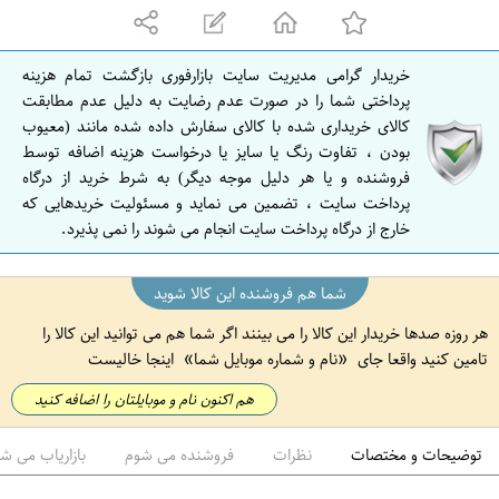
ه
ا
ن
خریدار گرامی مدیریت سایت بازارفوری بازگشت تمام هزینه
ا
پرداختی شما را در صورت عدم رضایت به دلیل عدم مطابقت
ص
کالای خریداری شده با کالای سفارش داده شده مانند (معیوب
بودن ، تفاوت رنگ یا سایز یا درخواست هزینه اضافه توسط
ف
فروشنده و یا هر دلیل موجه دیگر) به شرط خرید از درگاه
ه
پرداخت سایت ، تضمین می نماید و مسئولیت خریدهایی که
ا
خارج از درگاه پرداخت سایت انجام می شوند را نمی پذیرد.
ن
شما هم فروشنده این کالا شوید
هر روزه صدها خریدار این کالا را می بینند اگر شما هم می توانید این کالا را
تامین کنید واقعا جای
نام و شماره موبایل شما
اینجا خالیست
هم اکنون نام و موبایلتان را اضافه کنید
توضیحات و مختصات
نظرات
فروشنده می شوم
بازاریاب می ش