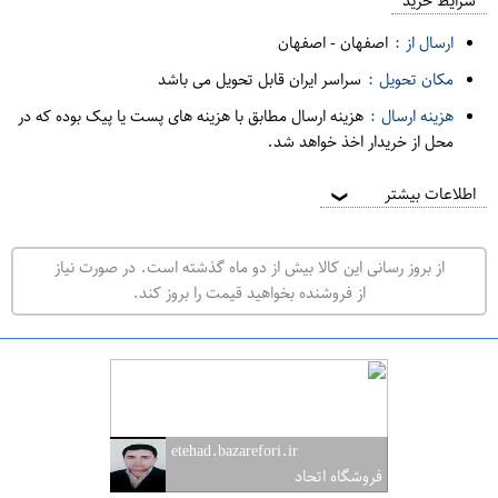
م
شرایط خرید
د
ارسال از :
اصفهان
-
اصفهان
ه
مکان تحویل :
سراسر ایران قابل تحویل می باشد
ف
هزینه ارسال :
هزینه ارسال مطابق با هزینه های پست یا پیک بوده که در
ر
محل از خریدار اخذ خواهد شد.
و
ش
اطلاعات بیشتر
❯
ی
ت
از بروز رسانی این کالا بیش از دو ماه گذشته است. در صورت نیاز
ه
از فروشنده بخواهید قیمت را بروز کند.
ر
ا
ن
ا
ص
etehad.bazarefori.ir
ف
فروشگاه اتحاد