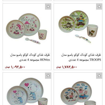
گل کت کد GKP-1044
استیکر لپ تاپ طرح موتور کد 316
ظرف غذای کودک کوکو بامبو مدل
ظرف غذای کودک کوکو بامبو مدل
TROOPS مجموعه 4 عددی
HOWen مجموعه 4 عددی
۱,۰۹۲,۵۰۰
۱,۷۸۲,۵۰۰